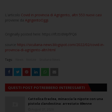
L'articolo
Covid in provincia di Agrigento, altri 553 nuovi casi
proviene da
AgrigentoOggi
.
Originally posted here: https://ift.tt/dMpfPQ6
source
https://siculiana-news.blogspot.com/2022/02/covid-in-
provincia-di-agrigento-altri.html
Tags:
News
Notizie
Siculiana News
QUESTI POST POTREBBERO INTERESSARTI
Cattolica Eraclea, minaccia la nipote con una
pistola clandestina: arrestato 69enne
August 07, 2026