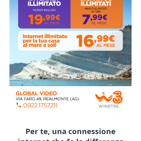
ISCRIVITI AL CANALE YOUTUBE
Per te, una connessione
ALMANACCO DEL GIORNO