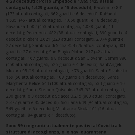
e 28 deceduti); Porto Empedocle 1.869 (425 attuali
contagiati, 1.429 guariti, e 15 deceduti);
Racalmuto 841
(173 attuali contagiati, 662 guariti e 6 deceduti); Raffadali
1.535 (457 attuali contagiati, 1.060 guariti, e 18 deceduti);
Ravanusa 1.502 (453 attuali contagiati, 1.038 guariti, 11
deceduti); Realmonte 482 (88 attuali contagiati, 390 guariti e 4
deceduti); Ribera 2.621 (220 attuali contagiati, 2.374 guariti e
27 deceduti); Sambuca di Sicilia 454 (26 attuali contagiati, 401
guariti e 27 deceduti); San Biagio Platani 217 (42 attuali
contagiati, 167 guariti, e 8 deceduti); San Giovanni Gemini 980
(450 attuali contagiati, 526 guariti e 4 deceduti); Sant’Angelo
Muxaro 95 (19 attuali contagiati, e 76 guariti); Santa Elisabetta
159 (50 attuali contagiati, 108 guariti e 1 deceduto); Santa
Margherita Belice 644 (100 attuali contagiati, 534 guariti e 10
deceduti); Santo Stefano Quisquina 345 (62 attuali contagiati,
280 guariti e 3 deceduti); Sciacca 3.215 (803 attuali contagiati,
2.377 guariti e 35 deceduti); Siculiana 649 (94 attuali contagiati,
549 guariti, e 6 deceduti); Villafranca Sicula 101 (16 attuali
contagiati, 84 guariti e 1 deceduto).
Sono 59 i migranti attualmente positivi al Covid tra le
strutture di accoglienza, e le navi quarantena.