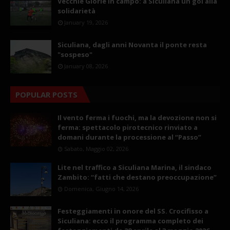
Vecchie Glorie in campo: a Siculiana un gol alla
solidarietà
January 19, 2026
Siculiana, dagli anni Novanta il ponte resta
"sospeso"
January 08, 2026
POPULAR POSTS
Il vento ferma i fuochi, ma la devozione non si
ferma: spettacolo pirotecnico rinviato a
domani durante la processione al “Passo”
Sabato, Maggio 02, 2026
Lite nel traffico a Siculiana Marina, il sindaco
Zambito: “fatti che destano preoccupazione”
Domenica, Giugno 14, 2026
Festeggiamenti in onore del SS. Crocifisso a
Siculiana: ecco il programma completo dei