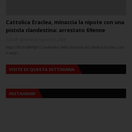
Cattolica Eraclea, minaccia la nipote con una
pistola clandestina: arrestato 69enne
Staff
Venerdì, Agosto 07, 2026
https://ift.tt/ulBHEJK I Carabinieri della Stazione di Cattolica Eraclea, con
il supp…
VISITE DI QUESTA SETTIMANA
INSTAGRAM