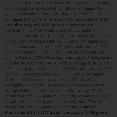
e 6 deceduti); Camastra 259 (50 attuali contagiati, 204 guariti,
e 5 deceduti); Cammarata 821 (331 attuali contagiati, 488
guariti e 2 deceduti); Campobello di Licata 1.235 (339 attuali
contagiati, 878 guariti, e 18 deceduti);
Canicattì 4.807 (1.118
attuali contagiati, 3.639 guariti e 50 deceduti);
Casteltermini 764 (193 attuali contagiati, 565 guariti e 6
deceduti); Castrofilippo 414 (99 attuali contagiati, 309 guariti e
6 deceduti); Cattolica Eraclea 423 (58 attuali contagiati, 362
guariti e 3 deceduti); Cianciana 271 (35 attuali contagiati, 230
guariti e 6 deceduti); Comitini 117 (13 attuali contagiati, e 104
guariti);
Favara 4.375 (926 attuali contagiati, 3.422 guariti
e 27 deceduti);
Grotte 540 (154 attuali contagiati, 383 guariti
e 3 deceduti); Joppolo Giancaxio 153 (37 attuali contagiati, 115
guariti e 1 deceduto); Licata 4.203 (1.038 attuali contagiati,
3.131 guariti, 34 deceduti); Lucca Sicula 151 (13 attuali
contagiati, 137 guariti, 1 deceduto); Menfi 854 (182 attuali
contagiati, 661 guariti e 11 deceduti); Montallegro 239 ( 8
attuali contagiati, 225 guariti e 6 deceduti); Montevago 169 (25
attuali contagiati, 142 guariti e 2 deceduti); Naro 775 (198
attuali contagiati, 565 guariti e 12 deceduti);
Palma di
Montechiaro 3.345 (827 attuali contagiati, 2.490 guariti