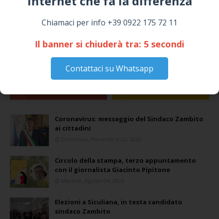
internet che fa la differenza​
Chiamaci per info +39 0922 175 72 11
Il banner si chiuderà tra:
4
secondi
Contattaci su Whatsapp
Coronavirus: messaggio del Sindaco Zambito
ai cittadini
Domenica, Novembre 22, 2020
Circolo della stampa, terzo appuntamento
con il giornalista Giacinto Pipitone
Martedì, Agosto 04, 2026
Elezioni a Siculiana, in testa candidato
sindaco Zambito