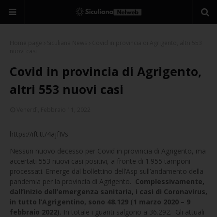
Home page
Siculiana News
Covid in provincia di Agrigento, altri 553
nuovi casi
Covid in provincia di Agrigento,
altri 553 nuovi casi
Venerdì, Febbraio 11, 2022
https://ift.tt/4ajfIVs
Nessun nuovo decesso per Covid in provincia di Agrigento, ma
accertati 553 nuovi casi positivi, a fronte di 1.955 tamponi
processati. Emerge dal bollettino dell’Asp sull’andamento della
pandemia per la provincia di Agrigento.
Complessivamente,
dall’inizio dell’emergenza sanitaria, i casi di Coronavirus,
in tutto l’Agrigentino, sono 48.129 (1 marzo 2020 – 9
febbraio 2022).
In totale i guariti salgono a 36.292. Gli attuali