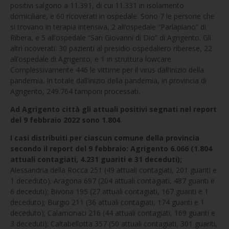
positivi salgono a 11.391, di cui 11.331 in isolamento
domiciliare, e 60 ricoverati in ospedale. Sono 7 le persone che
si trovano in terapia intensiva, 2 all’ospedale “Parlapiano” di
Ribera, e 5 all’ospedale “San Giovanni di Dio” di Agrigento. Gli
altri ricoverati: 30 pazienti al presidio ospedaliero riberese, 22
all’ospedale di Agrigento, e 1 in struttura lowcare.
Complessivamente 446 le vittime per il virus dall’inizio della
pandemia. In totale dall’inizio della pandemia, in provincia di
Agrigento, 249.764 tamponi processati.
Ad Agrigento città gli attuali positivi segnati nel report
del 9 febbraio 2022 sono 1.804
.
I casi distribuiti per ciascun comune della provincia
secondo il report del 9 febbraio:
Agrigento 6.066 (1.804
attuali contagiati, 4.231 guariti e 31 deceduti);
Alessandria della Rocca 251 (49 attuali contagiati, 201 guariti e
1 deceduto); Aragona 697 (204 attuali contagiati, 487 guariti e
6 deceduti); Bivona 195 (27 attuali contagiati, 167 guariti e 1
deceduto); Burgio 211 (36 attuali contagiati, 174 guariti e 1
deceduto); Calamonaci 216 (44 attuali contagiati, 169 guariti e
3 deceduti); Caltabellotta 357 (50 attuali contagiati, 301 guariti,