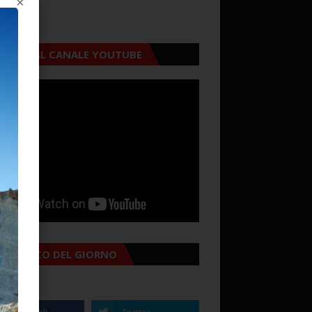
×
CRIVITI AL CANALE YOUTUBE
MANACCO DEL GIORNO