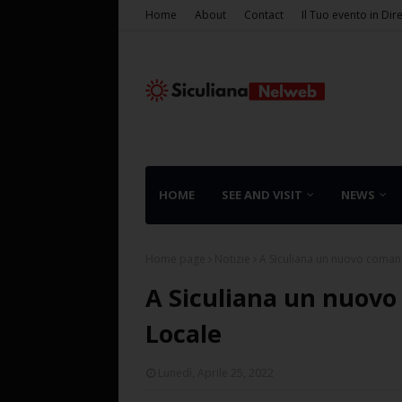
Home
About
Contact
Il Tuo evento in Dir
HOME
SEE AND VISIT
NEWS
Home page
Notizie
A Siculiana un nuovo comand
A Siculiana un nuovo
Locale
Lunedì, Aprile 25, 2022