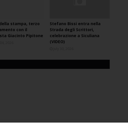
 della stampa, terzo
Stefano Bissi entra nella
mento con il
Strada degli Scrittori,
ista Giacinto Pipitone
celebrazione a Siculiana
(VIDEO)
04, 2026
July 30, 2026