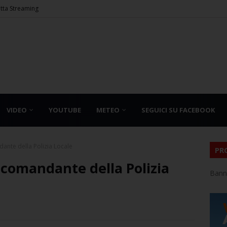
etta Streaming
VIDEO
YOUTUBE
METEO
SEGUICI SU FACEBOOK
ante della Polizia Locale
PR
 comandante della Polizia
Bann