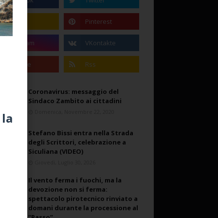
Coronavirus: messaggio del
Sindaco Zambito ai cittadini
Domenica, Novembre 22, 2020
 la
Stefano Bissi entra nella Strada
degli Scrittori, celebrazione a
Siculiana (VIDEO)
Giovedì, Luglio 30, 2026
Il vento ferma i fuochi, ma la
devozione non si ferma:
spettacolo pirotecnico rinviato a
domani durante la processione al
“Passo”