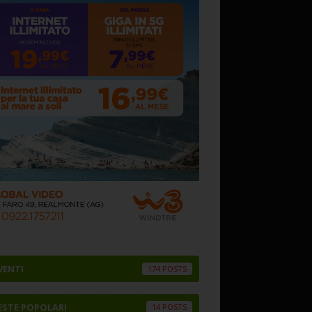
VENTI
174
ESTE POPOLARI
14