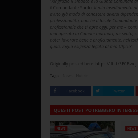
“
Ringrazio il Sindaco e la Giunta Comunale di
il Comandante Sardo.
Il mio insediamento al 
avuto già modo di conoscere diversi dipendent
professionalità, nonché il locale Comandante 
professionale che si apre oggi, per me
– cont
mai operato in Comuni marinari; mi sento, co
poter lavorare bene e proficuamente, nell’escl
qualsivoglia esigenza legata al mio Ufficio
”.
Originally posted here: https://ift.tt/3F0Bwcj
Tags:
News
Notizie
Facebook
Twitter
QUESTI POST POTREBBERO INTERESS
NEWS
NEWS