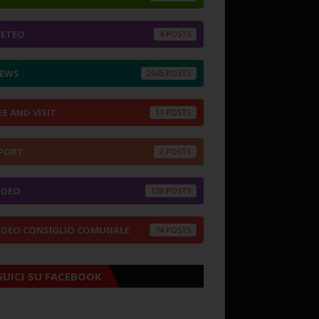
ETEO
4
EWS
2545
EE AND VISIT
11
PORT
2
IDEO
138
IDEO CONSIGLIO COMUNALE
74
GUICI SU FACEBOOK