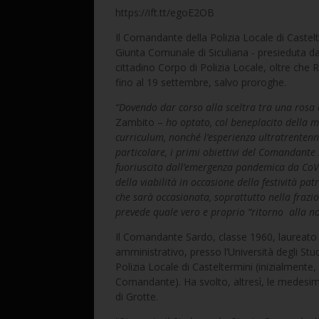
https://ift.tt/egoE2OB
Il Comandante della Polizia Locale di Castel
Giunta Comunale di Siculiana - presieduta d
cittadino Corpo di Polizia Locale, oltre che R
fino al 19 settembre, salvo proroghe.
“Dovendo dar corso alla sceltra tra una rosa d
Zambito –
ho optato, col beneplacito della m
curriculum, nonché l’esperienza ultratrentenna
particolare, i primi obiettivi del Comandante 
fuoriuscita dall’emergenza pandemica da CoV
della viabilità in occasione della festività pat
che sarà occasionata, soprattutto nella frazion
prevede quale vero e proprio “ritorno
alla n
Il Comandante Sardo, classe 1960, laureato c
amministrativo, presso l’Università degli Stu
Polizia Locale di Casteltermini (inizialmente,
Comandante). Ha svolto, altresì, le medesi
di Grotte.