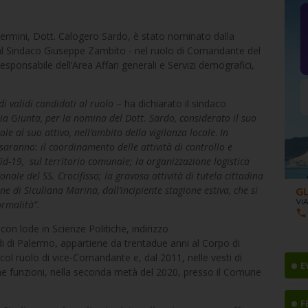
termini, Dott. Calogero Sardo, è stato nominato dalla
al Sindaco Giuseppe Zambito - nel ruolo di Comandante del
esponsabile dell’Area Affari generali e Servizi demografici,
i validi candidati al ruolo
– ha dichiarato il sindaco
ia Giunta, per la nomina del Dott. Sardo, considerato il suo
le al suo attivo, nell’ambito della vigilanza locale
.
In
saranno: il coordinamento delle attività di controllo e
id-19,
sul territorio comunale; la organizzazione logistica
ronale del SS. Crocifisso; la gravosa attività di tutela cittadina
e di Siculiana Marina, dall’incipiente stagione estiva, che si
ormalità”.
on lode in Scienze Politiche, indirizzo
di di Palermo, appartiene da trentadue anni al Corpo di
 col ruolo di vice-Comandante e, dal 2011, nelle vesti di
E
me funzioni, nella seconda metà del 2020, presso il Comune
F