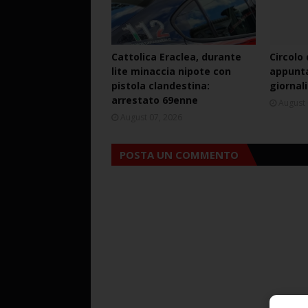
Cattolica Eraclea, durante
Circolo
lite minaccia nipote con
appunta
pistola clandestina:
giornal
arrestato 69enne
August 
August 07, 2026
POSTA UN COMMENTO