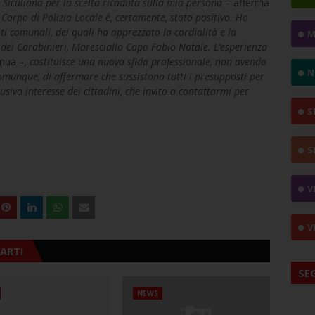
 Siculiana per la scelta ricaduta sulla mia persona
– afferma
Corpo di Polizia Locale è, certamente, stato positivo. Ho
i comunali, dei quali ho apprezzato la cordialità e la
M
dei Carabinieri, Maresciallo Capo Fabio Natale. L’esperienza
inua –
,
costituisce una nuova sfida professionale, non avendo
N
munque, di affermare che sussistono tutti i presupposti per
usivo interesse dei cittadini, che invito a contattarmi per
S
S
V
V
ARTI
SE
NEWS