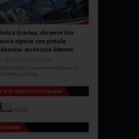
tolica Eraclea, durante lite
accia nipote con pistola
ndestina: arrestato 69enne
f
Venerdì, Agosto 07, 2026
//ift.tt/ODFLe5T I Carabinieri della Stazione di
ica Eraclea, con il sup…
SITE DI QUESTA SETTIMANA
10,045
STAGRAM