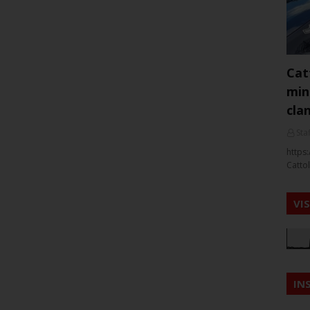
Cat
min
cla
Staf
https:
Cattol
VI
IN