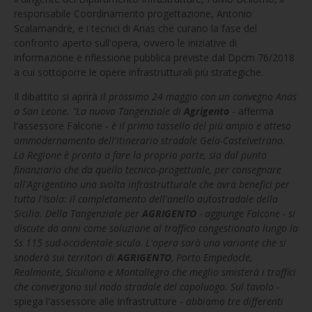
responsabile Coordinamento progettazione, Antonio
Scalamandrè, e i tecnici di Anas che curano la fase del
confronto aperto sull'opera, ovvero le iniziative di
informazione e riflessione pubblica previste dal Dpcm 76/2018
a cui sottoporre le opere infrastrutturali più strategiche.
Il dibattito si aprirà
il prossimo 24 maggio con un convegno Anas
a San Leone. "La nuova Tangenziale di
Agrigento
- afferma
l'assessore Falcone -
è il primo tassello del più ampio e atteso
ammodernamento dell'itinerario stradale Gela-Castelvetrano.
La Regione è pronta a fare la propria parte, sia dal punto
finanziario che da quello tecnico-progettuale, per consegnare
all'Agrigentino una svolta infrastrutturale che avrà benefici per
tutta l'Isola: il completamento dell'anello autostradale della
Sicilia. Della Tangenziale per
AGRIGENTO
- aggiunge Falcone - si
discute da anni come soluzione al traffico congestionato lungo la
Ss 115 sud-occidentale sicula
.
L'opera sarà una variante che si
snoderà sui territori di
AGRIGENTO
, Porto Empedocle,
Realmonte, Siculiana e Montallegro che meglio smisterà i traffici
che convergono sul nodo stradale del capoluogo. Sul tavolo -
spiega l'assessore alle Infrastrutture -
abbiamo tre differenti