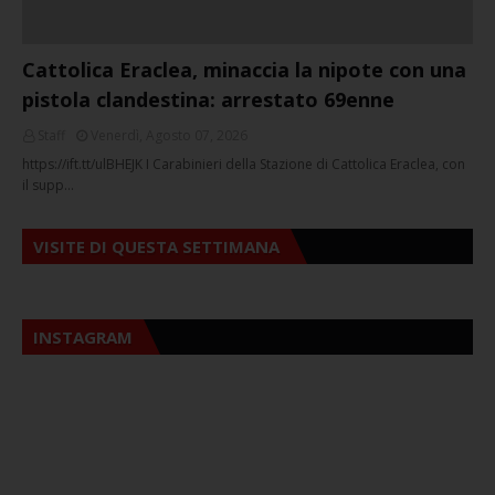
Cattolica Eraclea, minaccia la nipote con una
pistola clandestina: arrestato 69enne
Staff
Venerdì, Agosto 07, 2026
https://ift.tt/ulBHEJK I Carabinieri della Stazione di Cattolica Eraclea, con
il supp…
VISITE DI QUESTA SETTIMANA
INSTAGRAM