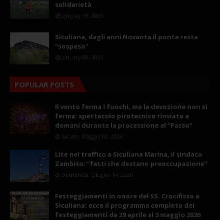
solidarietà
January 19, 2026
Siculiana, dagli anni Novanta il ponte resta
"sospeso"
January 08, 2026
POPULAR POSTS
Il vento ferma i fuochi, ma la devozione non si
ferma: spettacolo pirotecnico rinviato a
domani durante la processione al “Passo”
Sabato, Maggio 02, 2026
Lite nel traffico a Siculiana Marina, il sindaco
Zambito: “fatti che destano preoccupazione”
Domenica, Giugno 14, 2026
Festeggiamenti in onore del SS. Crocifisso a
Siculiana: ecco il programma completo dei
festeggiamenti da 29 aprile al 3 maggio 2026