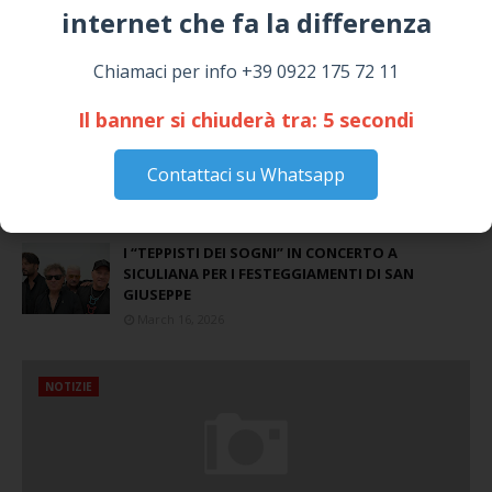
internet che fa la differenza​
📅 ESTATE MEDITERRANEA 2026 – COMUNE DI
Chiamaci per info +39 0922 175 72 11
SICULIANA
July 24, 2026
Il banner si chiuderà tra:
4
secondi
Siculiana, concerto del 1° Maggio 2026 in
Piazza Umberto I: arrivano I Cugini di
Contattaci su Whatsapp
Campagna
April 14, 2026
I “TEPPISTI DEI SOGNI” IN CONCERTO A
SICULIANA PER I FESTEGGIAMENTI DI SAN
GIUSEPPE
March 16, 2026
NOTIZIE