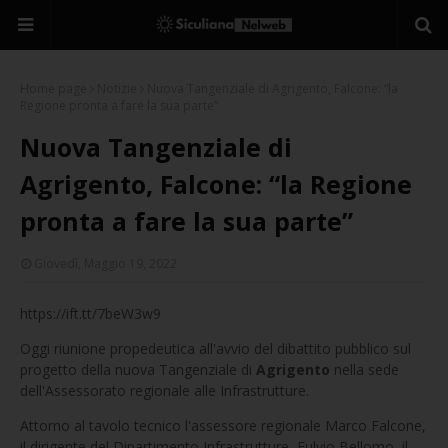
Home page
Notizie
Nuova Tangenziale di Agrigento, Falcone: “la
Regione pronta a fare la sua parte”
Nuova Tangenziale di
Agrigento, Falcone: “la Regione
pronta a fare la sua parte”
Giovedì, Maggio 19, 2022
https://ift.tt/7beW3w9
Oggi riunione propedeutica all'avvio del dibattito pubblico sul
progetto della nuova Tangenziale di
Agrigento
nella sede
dell'Assessorato regionale alle Infrastrutture.
Attorno al tavolo tecnico l'assessore regionale Marco Falcone,
il dirigente del Dipartimento Infrastrutture, Fulvio Bellomo, il