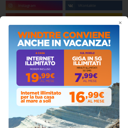
×
Coronavirus: messaggio del Sindaco Zambito
ai cittadini
Domenica, Novembre 22, 2020
Stefano Bissi entra nella Strada degli
Scrittori, celebrazione a Siculiana (VIDEO)
Giovedì, Luglio 30, 2026
Il vento ferma i fuochi, ma la devozione non si
ferma: spettacolo pirotecnico rinviato a
domani durante la processione al “Passo”
Sabato, Maggio 02, 2026
📅 ESTATE MEDITERRANEA 2026 – COMUNE DI
SICULIANA
July 24, 2026