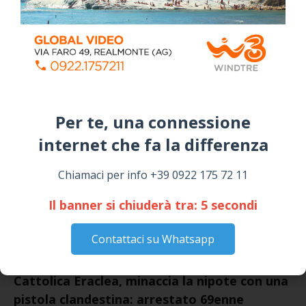
Siculiana, concerto del 1° Maggio 2026 in
Piazza Umberto I: arrivano I Cugini di
Campagna
April 14, 2026
I “TEPPISTI DEI SOGNI” IN CONCERTO A
SICULIANA PER I FESTEGGIAMENTI DI SAN
GIUSEPPE
Per te, una connessione
March 16, 2026
internet che fa la differenza​
NOTIZIE
Chiamaci per info +39 0922 175 72 11
Il banner si chiuderà tra:
5
secondi
Contattaci su Whatsapp
Cattolica Eraclea, minaccia la nipote con una
pistola clandestina: arrestato 69enne