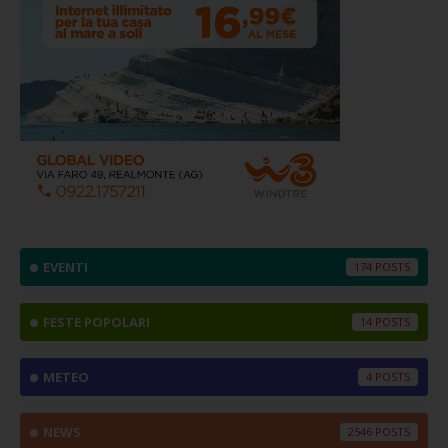
EVENTI
174
FESTE POPOLARI
14
METEO
4
NEWS
2546