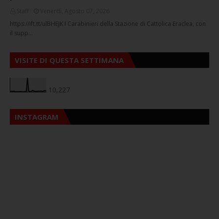
Staff
Venerdì, Agosto 07, 2026
https://ift.tt/ulBHEJK I Carabinieri della Stazione di Cattolica Eraclea, con
il supp…
VISITE DI QUESTA SETTIMANA
10,227
INSTAGRAM