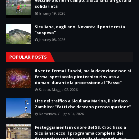
Vecchie Glorie in campo: a Siculiana un gol alla
solidarietà
January 19, 2026
Siculiana, dagli anni Novanta il ponte resta
"sospeso"
January 08, 2026
POPULAR POSTS
Il vento ferma i fuochi, ma la devozione non si
ferma: spettacolo pirotecnico rinviato a
domani durante la processione al “Passo”
Sabato, Maggio 02, 2026
Lite nel traffico a Siculiana Marina, il sindaco
Zambito: “fatti che destano preoccupazione”
Domenica, Giugno 14, 2026
Festeggiamenti in onore del SS. Crocifisso a
Siculiana: ecco il programma completo dei
festeggiamenti da 29 aprile al 3 maggio 2026