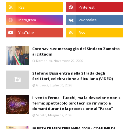
Coronavirus: messaggio del Sindaco Zambito
ai cittadini
Domenica, Novembre 22, 2020
Stefano Bissi entra nella Strada degli
Scrittori, celebrazione a Siculiana (VIDEO)
Giovedì, Luglio 30, 2026
Il vento ferma i fuochi, ma la devozione non si
ferma: spettacolo pirotecnico rinviato a
domani durante la processione al “Passo”
Sabato, Maggio 02, 2026
📅 ESTATE MEDITERRANEA 2026 – COMUNE DI