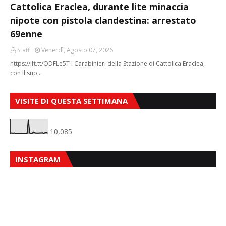
Cattolica Eraclea, durante lite minaccia
nipote con pistola clandestina: arrestato
69enne
Staff
Venerdì, Agosto 07, 2026
https://ift.tt/ODFLe5T I Carabinieri della Stazione di Cattolica Eraclea,
con il sup…
VISITE DI QUESTA SETTIMANA
10,085
INSTAGRAM