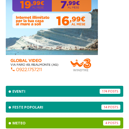
EVENTI
174
FESTE POPOLARI
14
METEO
4