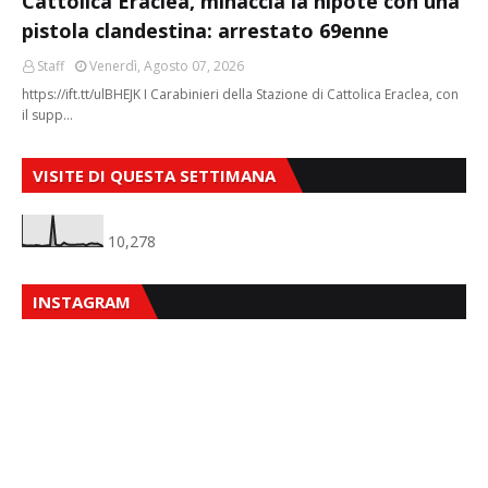
Cattolica Eraclea, minaccia la nipote con una
pistola clandestina: arrestato 69enne
Staff
Venerdì, Agosto 07, 2026
https://ift.tt/ulBHEJK I Carabinieri della Stazione di Cattolica Eraclea, con
il supp…
VISITE DI QUESTA SETTIMANA
10,278
INSTAGRAM