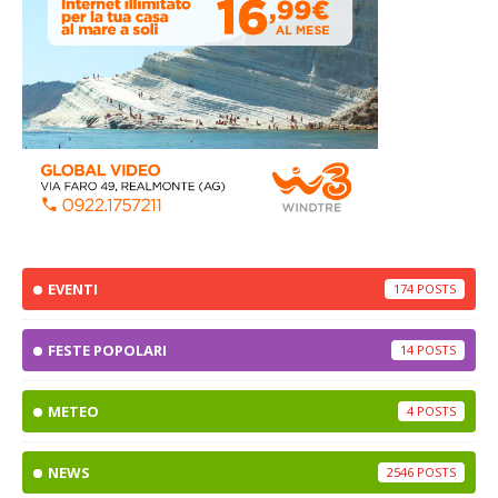
EVENTI
174
FESTE POPOLARI
14
METEO
4
NEWS
2546