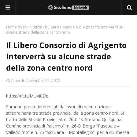
Home page
Notizie
Il Libero Consorzio di Agrigento interverrà su
alcune strade della zona centro nord
Il Libero Consorzio di Agrigento
interverrà su alcune strade
della zona centro nord
Venerdì, Novembre 04, 2022
https://ift.tt/MUVi0De
Saranno presto interessati da lavori di manutenzione
straordinaria tre strade provinciali della zona centro nord. Si
tratta delle Strade Provinciali n. 26-C “S. Stefano Quisquina –
Confine provincia di Palermo”, n. 26-D Borgo “Pasquale –
Valledolmo” e n. 75 “Siculiana – Montallegro”, per la cui messa