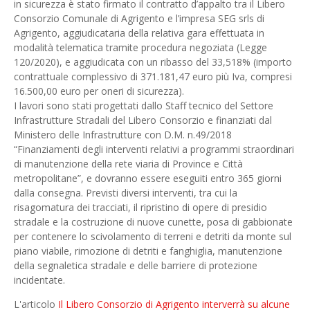
in sicurezza è stato firmato il contratto d’appalto tra il Libero
Consorzio Comunale di Agrigento e l’impresa SEG srls di
Agrigento, aggiudicataria della relativa gara effettuata in
modalità telematica tramite procedura negoziata (Legge
120/2020), e aggiudicata con un ribasso del 33,518% (importo
contrattuale complessivo di 371.181,47 euro più Iva, compresi
16.500,00 euro per oneri di sicurezza).
I lavori sono stati progettati dallo Staff tecnico del Settore
Infrastrutture Stradali del Libero Consorzio e finanziati dal
Ministero delle Infrastrutture con D.M. n.49/2018
“Finanziamenti degli interventi relativi a programmi straordinari
di manutenzione della rete viaria di Province e Città
metropolitane”, e dovranno essere eseguiti entro 365 giorni
dalla consegna. Previsti diversi interventi, tra cui la
risagomatura dei tracciati, il ripristino di opere di presidio
stradale e la costruzione di nuove cunette, posa di gabbionate
per contenere lo scivolamento di terreni e detriti da monte sul
piano viabile, rimozione di detriti e fanghiglia, manutenzione
della segnaletica stradale e delle barriere di protezione
incidentate.
L'articolo
Il Libero Consorzio di Agrigento interverrà su alcune