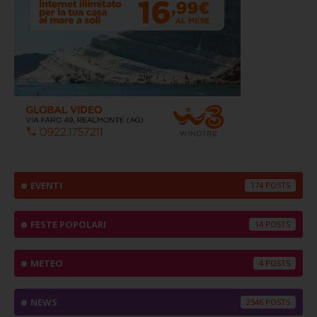
EVENTI
174
FESTE POPOLARI
14
METEO
4
NEWS
2546