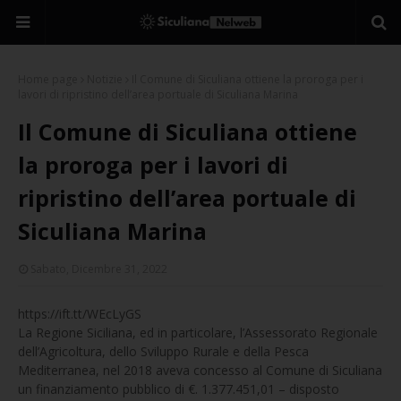
Home page
Notizie
Il Comune di Siculiana ottiene la proroga per i
lavori di ripristino dell’area portuale di Siculiana Marina
Il Comune di Siculiana ottiene
la proroga per i lavori di
ripristino dell’area portuale di
Siculiana Marina
Sabato, Dicembre 31, 2022
https://ift.tt/WEcLyGS
La Regione Siciliana, ed in particolare, l’Assessorato Regionale
dell’Agricoltura, dello Sviluppo Rurale e della Pesca
Mediterranea, nel 2018 aveva concesso al Comune di Siculiana
un finanziamento pubblico di €. 1.377.451,01 – disposto