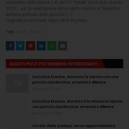
nell’ambito della Misura 1.43 del PO FEAMP 2014-2020 (Bando
2016) – per la realizzazione del progetto relativo al “Ripristino
dell’area portuale dello specchio […]
Originally posted here: https://ift.tt/9Oj768w
Tags:
News
Notizie
QUESTI POST POTREBBERO INTERESSARTI
Cattolica Eraclea, minaccia la nipote con una
pistola clandestina: arrestato 69enne
August 07, 2026
Cattolica Eraclea, durante lite minaccia nipote
con pistola clandestina: arrestato 69enne
August 07, 2026
Circolo della stampa, terzo appuntamento