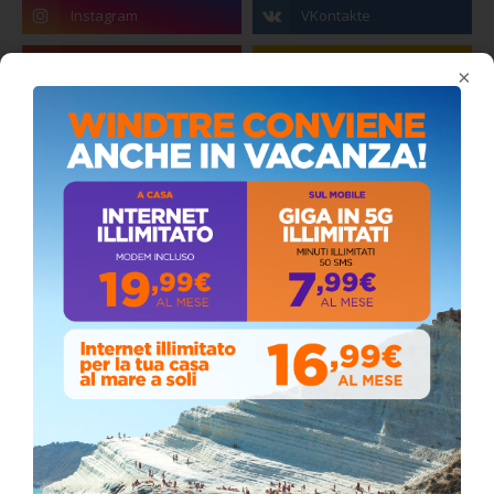
×
Coronavirus: messaggio del Sindaco Zambito
ai cittadini
Domenica, Novembre 22, 2020
Circolo della stampa, terzo appuntamento
con il giornalista Giacinto Pipitone
Martedì, Agosto 04, 2026
Elezioni a Siculiana, in testa candidato
sindaco Zambito
Lunedì, Ottobre 05, 2020
📅 ESTATE MEDITERRANEA 2026 – COMUNE DI
SICULIANA
July 24, 2026