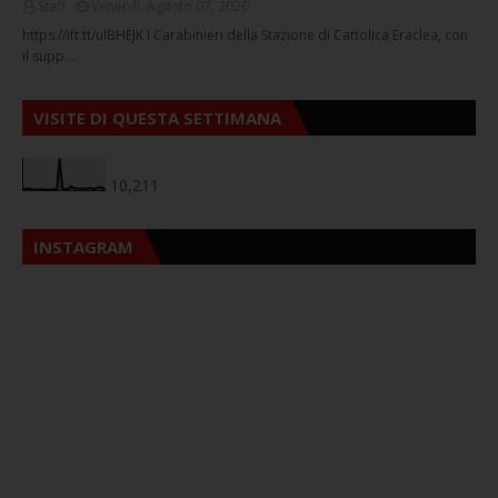
Staff
Venerdì, Agosto 07, 2026
https://ift.tt/ulBHEJK I Carabinieri della Stazione di Cattolica Eraclea, con
il supp…
VISITE DI QUESTA SETTIMANA
10,211
INSTAGRAM