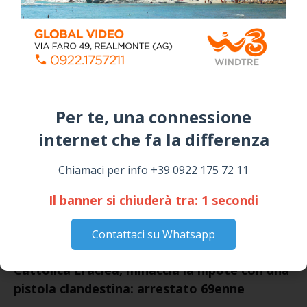
Siculiana, concerto del 1° Maggio 2026 in
Piazza Umberto I: arrivano I Cugini di
Campagna
April 14, 2026
I “TEPPISTI DEI SOGNI” IN CONCERTO A
SICULIANA PER I FESTEGGIAMENTI DI SAN
GIUSEPPE
Per te, una connessione
March 16, 2026
internet che fa la differenza​
NOTIZIE
Chiamaci per info +39 0922 175 72 11
Il banner si chiuderà tra:
1
secondi
Contattaci su Whatsapp
Cattolica Eraclea, minaccia la nipote con una
pistola clandestina: arrestato 69enne