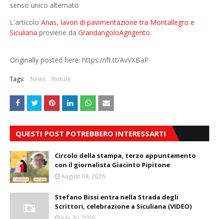
senso unico alternato
L'articolo
Anas, lavori di pavimentazione tra Montallegro e
Siculiana
proviene da
GrandangoloAgrigento
.
Originally posted here: https://ift.tt/AvVXBaP
Tags:
News
Notizie
QUESTI POST POTREBBERO INTERESSARTI
Circolo della stampa, terzo appuntamento
con il giornalista Giacinto Pipitone
August 04, 2026
Stefano Bissi entra nella Strada degli
Scrittori, celebrazione a Siculiana (VIDEO)
July 30, 2026