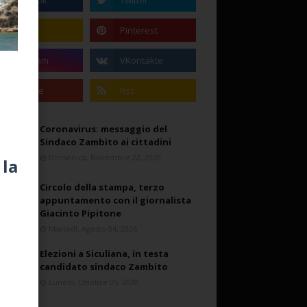
Coronavirus: messaggio del
Sindaco Zambito ai cittadini
Domenica, Novembre 22, 2020
 la
Circolo della stampa, terzo
appuntamento con il giornalista
Giacinto Pipitone
Martedì, Agosto 04, 2026
Elezioni a Siculiana, in testa
candidato sindaco Zambito
Lunedì, Ottobre 05, 2020