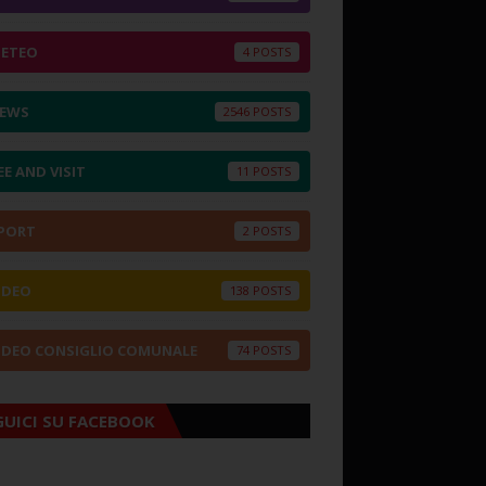
ETEO
4
EWS
2546
EE AND VISIT
11
PORT
2
IDEO
138
IDEO CONSIGLIO COMUNALE
74
GUICI SU FACEBOOK