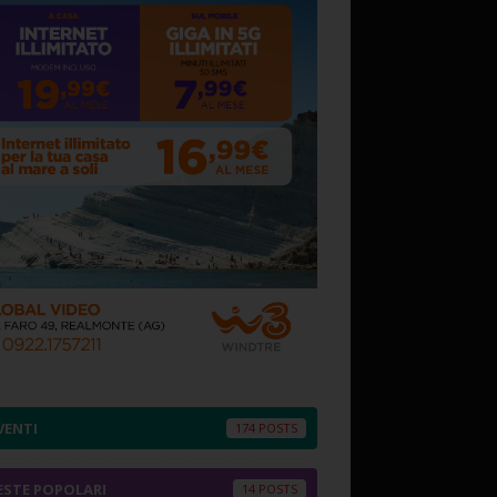
VENTI
174
ESTE POPOLARI
14