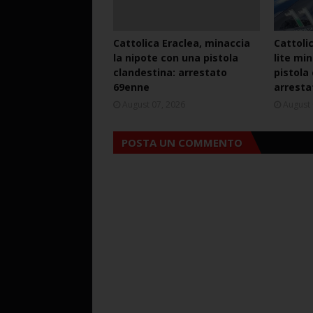
Cattolica Eraclea, minaccia
Cattoli
la nipote con una pistola
lite mi
clandestina: arrestato
pistola
69enne
arresta
August 07, 2026
August 
POSTA UN COMMENTO