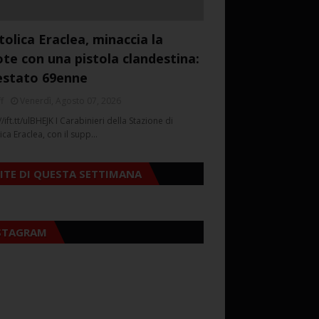
tolica Eraclea, minaccia la
ote con una pistola clandestina:
estato 69enne
f
Venerdì, Agosto 07, 2026
//ift.tt/ulBHEJK I Carabinieri della Stazione di
ica Eraclea, con il supp…
SITE DI QUESTA SETTIMANA
STAGRAM