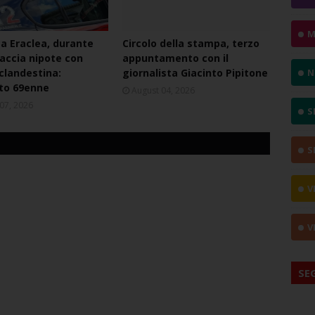
M
ca Eraclea, durante
Circolo della stampa, terzo
naccia nipote con
appuntamento con il
 clandestina:
giornalista Giacinto Pipitone
N
to 69enne
August 04, 2026
07, 2026
S
S
V
V
SE