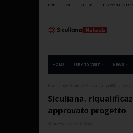
Home
About
Contact
Il Tuo evento in Dir
HOME
SEE AND VISIT
NEWS
Home page
Notizie
Siculiana, riqualificazione 
Siculiana, riqualifica
approvato progetto
Giovedì, Aprile 13, 2023