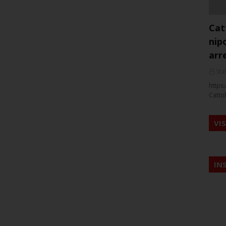
Cat
nip
arr
Staf
https:
Cattol
VI
IN