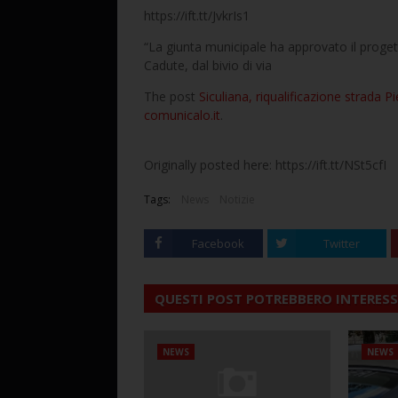
https://ift.tt/JvkrIs1
“La giunta municipale ha approvato il progett
Cadute, dal bivio di via
The post
Siculiana, riqualificazione strada 
comunicalo.it
.
Originally posted here: https://ift.tt/NSt5cfI
Tags:
News
Notizie
Facebook
Twitter
QUESTI POST POTREBBERO INTERESS
NEWS
NEWS