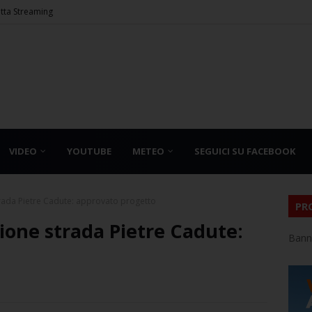
etta Streaming
VIDEO
YOUTUBE
METEO
SEGUICI SU FACEBOOK
strada Pietre Cadute: approvato progetto
PR
zione strada Pietre Cadute:
Bann