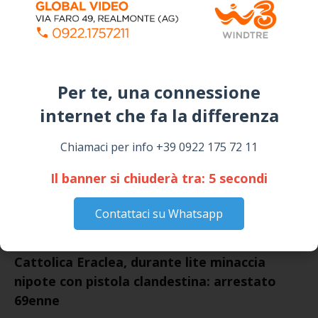
Piazza Umberto I: arrivano I Cugini di
Campagna
April 14, 2026
I “TEPPISTI DEI SOGNI” IN CONCERTO A
SICULIANA PER I FESTEGGIAMENTI DI SAN
Per te, una connessione
GIUSEPPE
March 16, 2026
internet che fa la differenza​
Chiamaci per info +39 0922 175 72 11
NOTIZIE
Il banner si chiuderà tra:
4
secondi
Contattaci su Whatsapp
Cattolica Eraclea, durante lite minaccia
nipote con pistola clandestina: arrestato
69enne