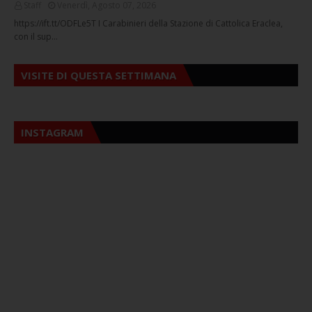
Staff
Venerdì, Agosto 07, 2026
https://ift.tt/ODFLe5T I Carabinieri della Stazione di Cattolica Eraclea,
con il sup…
VISITE DI QUESTA SETTIMANA
INSTAGRAM