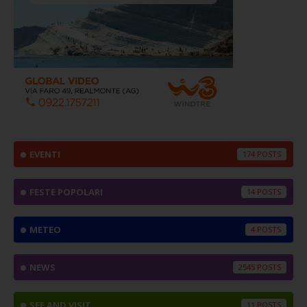
EVENTI
174
FESTE POPOLARI
14
METEO
4
NEWS
2545
SEE AND VISIT
11