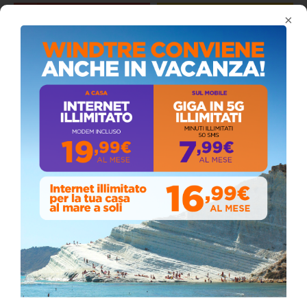
×
Coronavirus: messaggio del Sindaco Zambito
ai cittadini
Domenica, Novembre 22, 2020
Stefano Bissi entra nella Strada degli
Scrittori, celebrazione a Siculiana (VIDEO)
Giovedì, Luglio 30, 2026
Il vento ferma i fuochi, ma la devozione non si
ferma: spettacolo pirotecnico rinviato a
domani durante la processione al “Passo”
Sabato, Maggio 02, 2026
📅 ESTATE MEDITERRANEA 2026 – COMUNE DI
SICULIANA
July 24, 2026
Siculiana, concerto del 1° Maggio 2026 in