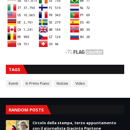
TAGS
Eventi
In Primo Piano
Notizie
Video
RANDOM POSTS
Circolo della stampa, terzo appuntamento
con il giornalista Giacinto Pipitone