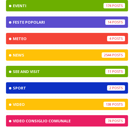
EVENTI
174
FESTE POPOLARI
14
METEO
4
NEWS
2544
SEE AND VISIT
11
SPORT
2
VIDEO
138
VIDEO CONSIGLIO COMUNALE
74