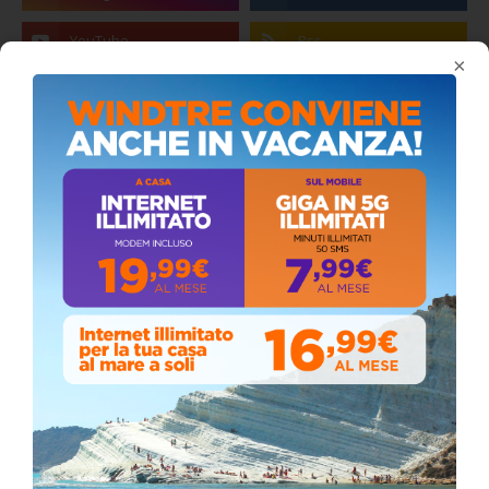
×
Coronavirus: messaggio del Sindaco Zambito
ai cittadini
Domenica, Novembre 22, 2020
Circolo della stampa, terzo appuntamento
con il giornalista Giacinto Pipitone
Martedì, Agosto 04, 2026
Elezioni a Siculiana, in testa candidato
sindaco Zambito
Lunedì, Ottobre 05, 2020
📅 ESTATE MEDITERRANEA 2026 – COMUNE DI
SICULIANA
July 24, 2026
Siculiana, concerto del 1° Maggio 2026 in