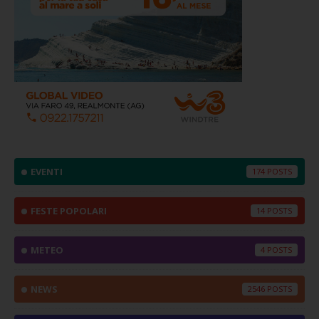
EVENTI
174
FESTE POPOLARI
14
METEO
4
NEWS
2546