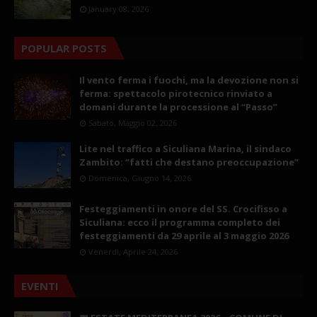
January 08, 2026
POPULAR POSTS
Il vento ferma i fuochi, ma la devozione non si
ferma: spettacolo pirotecnico rinviato a
domani durante la processione al “Passo”
Sabato, Maggio 02, 2026
Lite nel traffico a Siculiana Marina, il sindaco
Zambito: “fatti che destano preoccupazione”
Domenica, Giugno 14, 2026
Festeggiamenti in onore del SS. Crocifisso a
Siculiana: ecco il programma completo dei
festeggiamenti da 29 aprile al 3 maggio 2026
Venerdì, Aprile 24, 2026
EVENTI