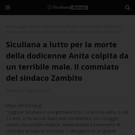
Home page
Notizie
Siculiana a lutto per la morte della dodicenne
Anita colpita da un terribile male. Il commiato del sindaco Zambito
Siculiana a lutto per la morte
della dodicenne Anita colpita da
un terribile male. Il commiato
del sindaco Zambito
Martedì, Luglio 04, 2023
https://ift.tt/t3IJhgf
”Oggi per Siculiana è una giornata triste. La piccola Anita, a soli
12 anni, ci ha lasciati dopo aver combattuto con coraggio
contro una terribile malattia. Interpretando il sentimento di
cordoglio di tutta la comunità, ci stringiamo in un grande