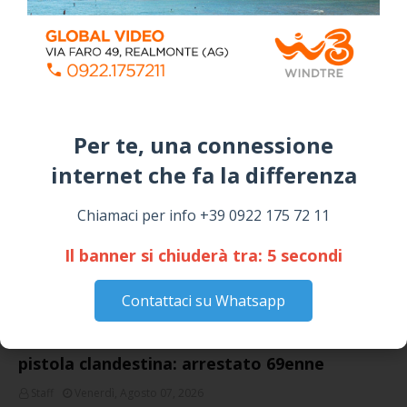
Piazza Umberto I: arrivano I Cugini di
Campagna
April 14, 2026
I “TEPPISTI DEI SOGNI” IN CONCERTO A
SICULIANA PER I FESTEGGIAMENTI DI SAN
GIUSEPPE
Per te, una connessione
March 16, 2026
internet che fa la differenza​
NOTIZIE
Chiamaci per info +39 0922 175 72 11
Il banner si chiuderà tra:
4
secondi
Contattaci su Whatsapp
Cattolica Eraclea, minaccia la nipote con una
pistola clandestina: arrestato 69enne
Staff
Venerdì, Agosto 07, 2026