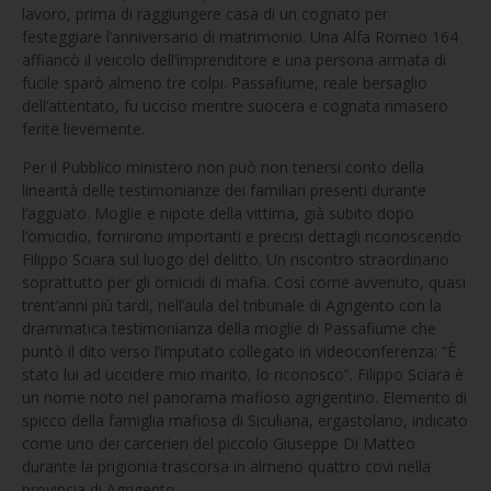
lavoro, prima di raggiungere casa di un cognato per
festeggiare l’anniversario di matrimonio. Una Alfa Romeo 164
affiancò il veicolo dell’imprenditore e una persona armata di
fucile sparò almeno tre colpi. Passafiume, reale bersaglio
dell’attentato, fu ucciso mentre suocera e cognata rimasero
ferite lievemente.
Per il Pubblico ministero non può non tenersi conto della
linearità delle testimonianze dei familiari presenti durante
l’agguato. Moglie e nipote della vittima, già subito dopo
l’omicidio, fornirono importanti e precisi dettagli riconoscendo
Filippo Sciara sul luogo del delitto. Un riscontro straordinario
soprattutto per gli omicidi di mafia. Così come avvenuto, quasi
trent’anni più tardi, nell’aula del tribunale di Agrigento con la
drammatica testimonianza della moglie di Passafiume che
puntò il dito verso l’imputato collegato in videoconferenza: “È
stato lui ad uccidere mio marito, lo riconosco”. Filippo Sciara è
un nome noto nel panorama mafioso agrigentino. Elemento di
spicco della famiglia mafiosa di Siculiana, ergastolano, indicato
come uno dei carcerieri del piccolo Giuseppe Di Matteo
durante la prigionia trascorsa in almeno quattro covi nella
provincia di Agrigento.