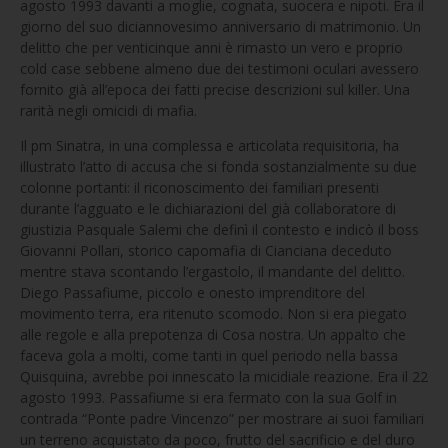
agosto 1993 davanti a moglie, cognata, suocera e nipoti. Era il
giorno del suo diciannovesimo anniversario di matrimonio. Un
delitto che per venticinque anni è rimasto un vero e proprio
cold case sebbene almeno due dei testimoni oculari avessero
fornito già all’epoca dei fatti precise descrizioni sul killer. Una
rarità negli omicidi di mafia.
Il pm Sinatra, in una complessa e articolata requisitoria, ha
illustrato l’atto di accusa che si fonda sostanzialmente su due
colonne portanti: il riconoscimento dei familiari presenti
durante l’agguato e le dichiarazioni del già collaboratore di
giustizia Pasquale Salemi che definì il contesto e indicò il boss
Giovanni Pollari, storico capomafia di Cianciana deceduto
mentre stava scontando l’ergastolo, il mandante del delitto.
Diego Passafiume, piccolo e onesto imprenditore del
movimento terra, era ritenuto scomodo. Non si era piegato
alle regole e alla prepotenza di Cosa nostra. Un appalto che
faceva gola a molti, come tanti in quel periodo nella bassa
Quisquina, avrebbe poi innescato la micidiale reazione. Era il 22
agosto 1993. Passafiume si era fermato con la sua Golf in
contrada “Ponte padre Vincenzo” per mostrare ai suoi familiari
un terreno acquistato da poco, frutto del sacrificio e del duro