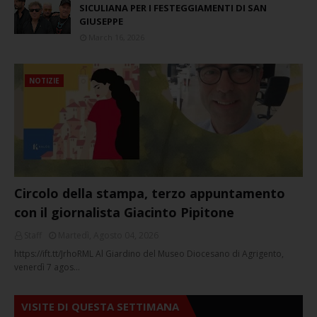
SICULIANA PER I FESTEGGIAMENTI DI SAN
GIUSEPPE
March 16, 2026
NOTIZIE
Circolo della stampa, terzo appuntamento
con il giornalista Giacinto Pipitone
Staff
Martedì, Agosto 04, 2026
https://ift.tt/JrhoRML Al Giardino del Museo Diocesano di Agrigento,
venerdì 7 agos…
VISITE DI QUESTA SETTIMANA