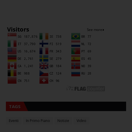
Sna
TAGS
Eventi
In Primo Piano
Notizie
Video