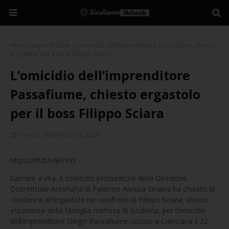
Home page
Notizie
L’omicidio dell’imprenditore Passafiume, chiesto
ergastolo per il boss Filippo Sciara
L’omicidio dell’imprenditore
Passafiume, chiesto ergastolo
per il boss Filippo Sciara
Venerdì, Settembre 29, 2023
https://ift.tt/vqkEYx1
Carcere a vita. Il sostituto procuratore della Direzione
Distrettuale Antimafia di Palermo Alessia Sinatra ha chiesto la
condanna all’ergastolo nei confronti di Filippo Sciara, storico
esponente della famiglia mafiosa di Siculiana, per l’omicidio
dell’imprenditore Diego Passafiume, ucciso a Cianciana il 22