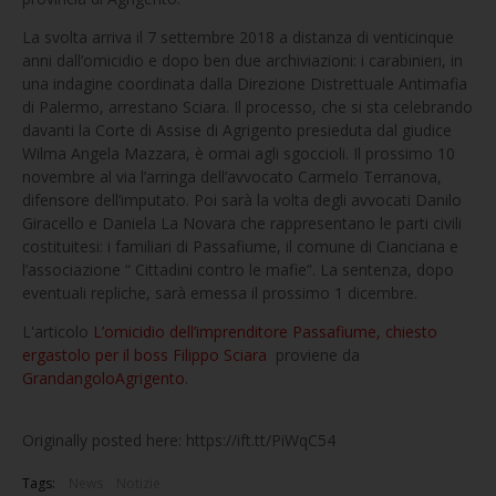
La svolta arriva il 7 settembre 2018 a distanza di venticinque
anni dall’omicidio e dopo ben due archiviazioni: i carabinieri, in
una indagine coordinata dalla Direzione Distrettuale Antimafia
di Palermo, arrestano Sciara. Il processo, che si sta celebrando
davanti la Corte di Assise di Agrigento presieduta dal giudice
Wilma Angela Mazzara, è ormai agli sgoccioli. Il prossimo 10
novembre al via l’arringa dell’avvocato Carmelo Terranova,
difensore dell’imputato. Poi sarà la volta degli avvocati Danilo
Giracello e Daniela La Novara che rappresentano le parti civili
costituitesi: i familiari di Passafiume, il comune di Cianciana e
l’associazione “ Cittadini contro le mafie”. La sentenza, dopo
eventuali repliche, sarà emessa il prossimo 1 dicembre.
L'articolo
L’omicidio dell’imprenditore Passafiume, chiesto
ergastolo per il boss Filippo Sciara
proviene da
GrandangoloAgrigento
.
Originally posted here: https://ift.tt/PiWqC54
Tags:
News
Notizie