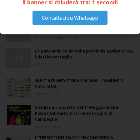
ai cittadini
Domenica, Novembre 22, 2020
Stefano Bissi entra nella Strada degli
Scrittori, celebrazione a Siculiana (VIDEO)
Giovedì, Luglio 30, 2026
La pandemia covid nella provincia agrigentina,
i dati in dettaglio
Lunedì, Luglio 05, 2021
📅 ESTATE MEDITERRANEA 2026 – COMUNE DI
SICULIANA
July 24, 2026
Siculiana, concerto del 1° Maggio 2026 in
Piazza Umberto I: arrivano I Cugini di
Campagna
April 14, 2026
I “TEPPISTI DEI SOGNI” IN CONCERTO A