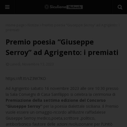
Home page
Notizie
Premio poesia “Giuseppe Serroy” ad Agrigento: i
premiati
Premio poesia “Giuseppe
Serroy” ad Agrigento: i premiati
Lunedì, Novembre 13, 2023
https://ift.tt/sZ3W7KO
Ad Agrigento sabato 16 novembre 2023 alle ore 10:30 presso
la Sala Convegni di Casa Sanfilippo si celebra la cerimonia di
Premiazione della settima edizione del Concorso
“Giuseppe Serroy”
per la poesia dialettale siciliana. Il Premio
vuole essere un omaggio-ricordo all’illustre raffadalese
Giuseppe Serroy medico,poeta,scrittore ,politico,
antiborbonico fautore delle azioni rivoluzionarie per l’Unitò