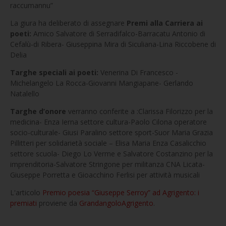
raccumannu”
La giura ha deliberato di assegnare
Premi alla Carriera ai
poeti:
Amico Salvatore di Serradifalco-Barracatu Antonio di
Cefalù-di Ribera- Giuseppina Mira di Siculiana-Lina Riccobene di
Delia
Targhe speciali ai poeti:
Venerina Di Francesco -
Michelangelo La Rocca-Giovanni Mangiapane- Gerlando
Natalello
Targhe d’onore
verranno conferite a :Clarissa Filorizzo per la
medicina- Enza Ierna settore cultura-Paolo Cilona operatore
socio-culturale- Giusi Paralino settore sport-Suor Maria Grazia
Pillitteri per solidarietà sociale – Elisa Maria Enza Casalicchio
settore scuola- Diego Lo Verme e Salvatore Costanzino per la
imprenditoria-Salvatore Stringone per militanza CNA Licata-
Giuseppe Porretta e Gioacchino Ferlisi per attività musicali
L'articolo
Premio poesia “Giuseppe Serroy” ad Agrigento: i
premiati
proviene da
GrandangoloAgrigento
.