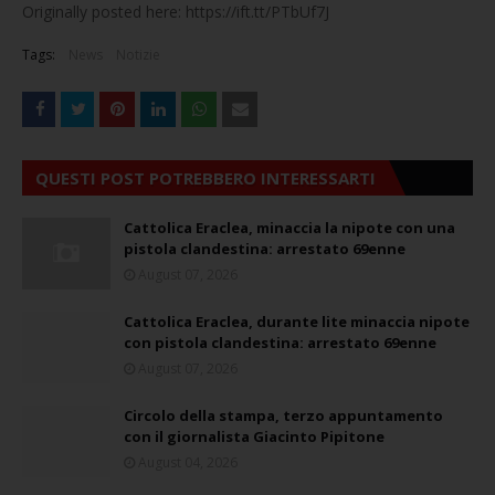
Originally posted here: https://ift.tt/PTbUf7J
Tags:
News
Notizie
QUESTI POST POTREBBERO INTERESSARTI
Cattolica Eraclea, minaccia la nipote con una
pistola clandestina: arrestato 69enne
August 07, 2026
Cattolica Eraclea, durante lite minaccia nipote
con pistola clandestina: arrestato 69enne
August 07, 2026
Circolo della stampa, terzo appuntamento
con il giornalista Giacinto Pipitone
August 04, 2026