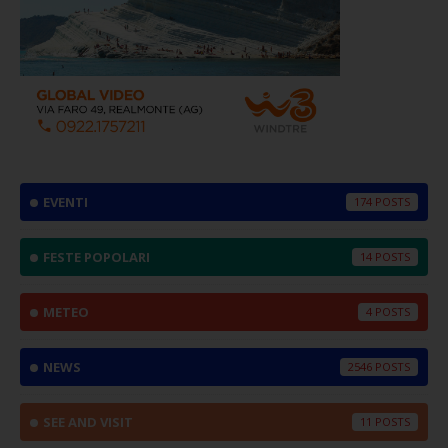
EVENTI
174
FESTE POPOLARI
14
METEO
4
NEWS
2546
SEE AND VISIT
11