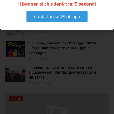
Il banner si chiuderà tra:
4
secondi
Contattaci su Whatsapp
📅 ESTATE MEDITERRANEA 2026 – COMUNE DI
SICULIANA
July 24, 2026
Siculiana, concerto del 1° Maggio 2026 in
Piazza Umberto I: arrivano I Cugini di
Campagna
April 14, 2026
I “TEPPISTI DEI SOGNI” IN CONCERTO A
SICULIANA PER I FESTEGGIAMENTI DI SAN
GIUSEPPE
March 16, 2026
NOTIZIE