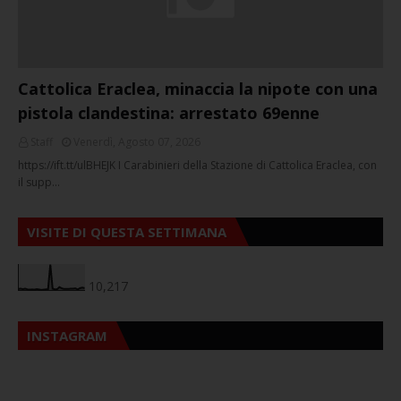
Cattolica Eraclea, minaccia la nipote con una
pistola clandestina: arrestato 69enne
Staff
Venerdì, Agosto 07, 2026
https://ift.tt/ulBHEJK I Carabinieri della Stazione di Cattolica Eraclea, con
il supp…
VISITE DI QUESTA SETTIMANA
10,217
INSTAGRAM