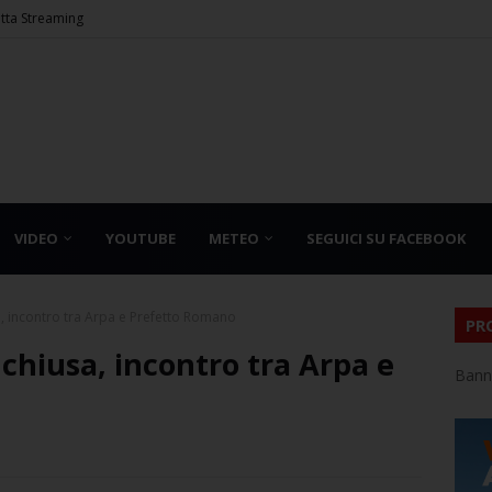
etta Streaming
VIDEO
YOUTUBE
METEO
SEGUICI SU FACEBOOK
a, incontro tra Arpa e Prefetto Romano
PR
 chiusa, incontro tra Arpa e
Bann