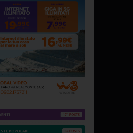
VENTI
174
ESTE POPOLARI
14