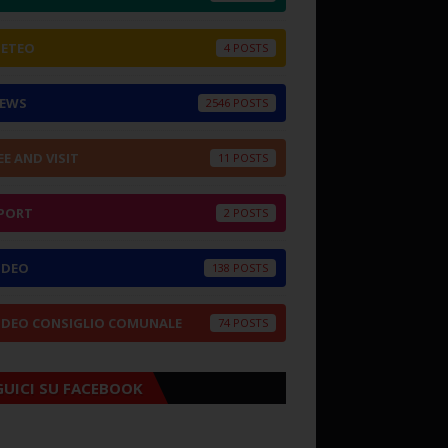
ETEO
4
EWS
2546
EE AND VISIT
11
PORT
2
IDEO
138
IDEO CONSIGLIO COMUNALE
74
GUICI SU FACEBOOK