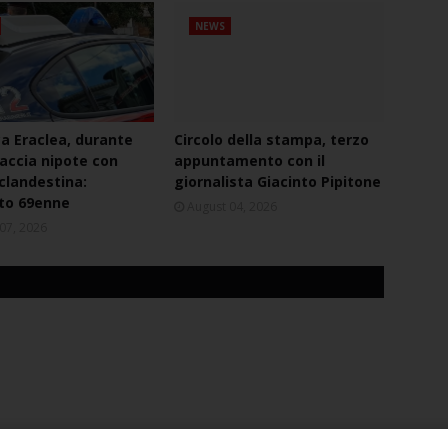
NEWS
ca Eraclea, durante
Circolo della stampa, terzo
naccia nipote con
appuntamento con il
 clandestina:
giornalista Giacinto Pipitone
to 69enne
August 04, 2026
07, 2026