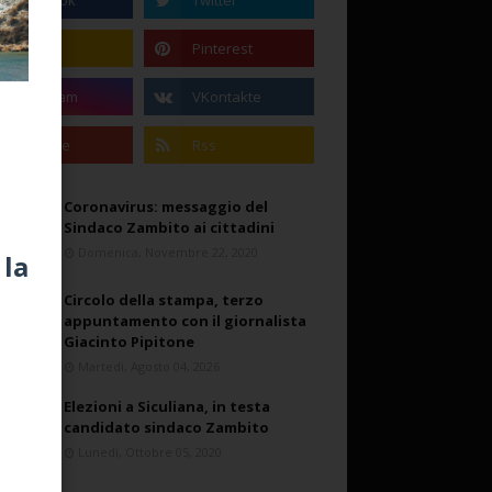
Coronavirus: messaggio del
Sindaco Zambito ai cittadini
Domenica, Novembre 22, 2020
 la
Circolo della stampa, terzo
appuntamento con il giornalista
Giacinto Pipitone
Martedì, Agosto 04, 2026
Elezioni a Siculiana, in testa
candidato sindaco Zambito
Lunedì, Ottobre 05, 2020