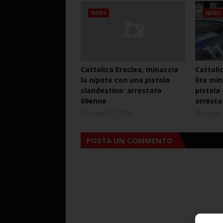
NEWS
NEWS
Cattolica Eraclea, minaccia
Cattoli
la nipote con una pistola
lite mi
clandestina: arrestato
pistola
69enne
arresta
August 07, 2026
August 
POSTA UN COMMENTO