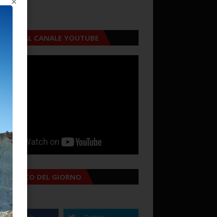
×
CRIVITI AL CANALE YOUTUBE
MANACCO DEL GIORNO