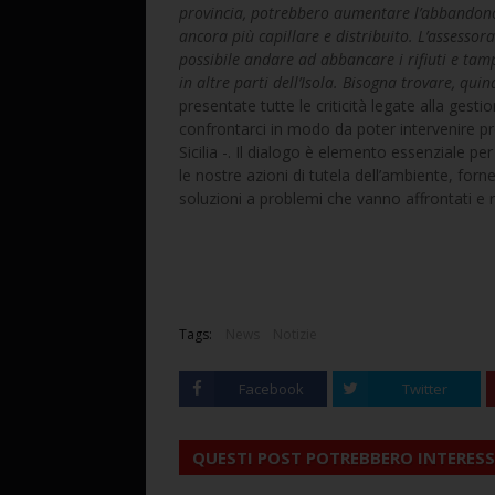
provincia, potrebbero aumentare l’abbandono
ancora più capillare e distribuito. L’assessor
possibile andare ad abbancare i rifiuti e ta
in altre parti dell’Isola. Bisogna trovare, qui
presentate tutte le criticità legate alla gesti
confrontarci in modo da poter intervenire pr
Sicilia -. Il dialogo è elemento essenziale p
le nostre azioni di tutela dell’ambiente, fo
soluzioni a problemi che vanno affrontati e ri
Tags:
News
Notizie
Facebook
Twitter
QUESTI POST POTREBBERO INTERESS