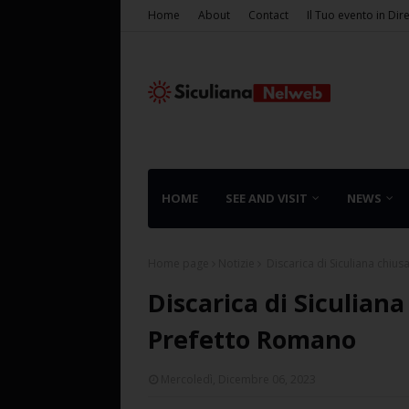
Home
About
Contact
Il Tuo evento in Dir
HOME
SEE AND VISIT
NEWS
Home page
Notizie
Discarica di Siculiana chius
Discarica di Siculiana
Prefetto Romano
Mercoledì, Dicembre 06, 2023