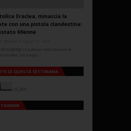
tolica Eraclea, minaccia la
ote con una pistola clandestina:
estato 69enne
f
Venerdì, Agosto 07, 2026
//ift.tt/ulBHEJK I Carabinieri della Stazione di
ica Eraclea, con il supp…
SITE DI QUESTA SETTIMANA
10,264
STAGRAM