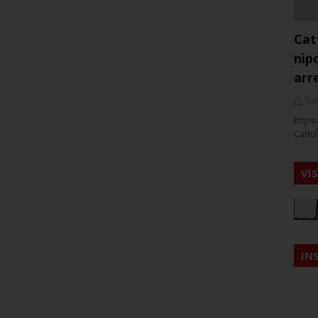
Cat
nip
arr
Staf
https:
Cattol
VI
IN