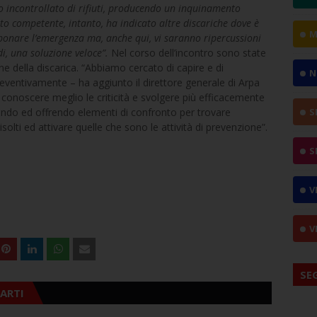
 incontrollato di rifiuti, producendo un inquinamento
ato competente, intanto, ha indicato altre discariche dove è
M
mponare l’emergenza ma, anche qui, vi saranno ripercussioni
ndi, una soluzione veloce”.
Nel corso dell’incontro sono state
one della discarica. “Abbiamo cercato di capire e di
N
eventivamente – ha aggiunto il direttore generale di Arpa
er conoscere meglio le criticità e svolgere più efficacemente
rnendo ed offrendo elementi di confronto per trovare
S
solti ed attivare quelle che sono le attività di prevenzione”.
S
V
V
SE
ARTI