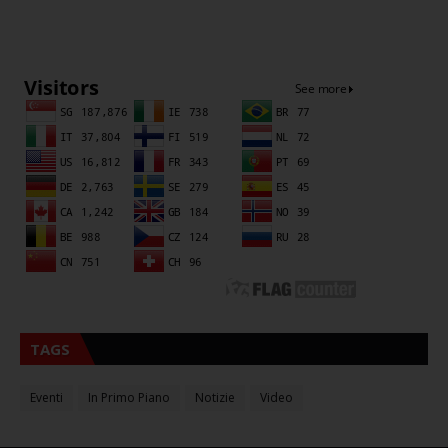
Sna
TAGS
Eventi
In Primo Piano
Notizie
Video