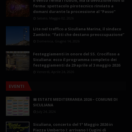
Il vento ferma i fuochi, ma la devozione non si
ferma: spettacolo pirotecnico rinviato a
domani durante la processione al “Passo”
Sabato, Maggio 02, 2026
Lite nel traffico a Siculiana Marina, il sindaco
Zambito: “fatti che destano preoccupazione”
Domenica, Giugno 14, 2026
Festeggiamenti in onore del SS. Crocifisso a
Siculiana: ecco il programma completo dei
festeggiamenti da 29 aprile al 3 maggio 2026
Venerdì, Aprile 24, 2026
EVENTI
📅 ESTATE MEDITERRANEA 2026 – COMUNE DI
SICULIANA
July 24, 2026
Siculiana, concerto del 1° Maggio 2026 in
Piazza Umberto I: arrivano I Cugini di