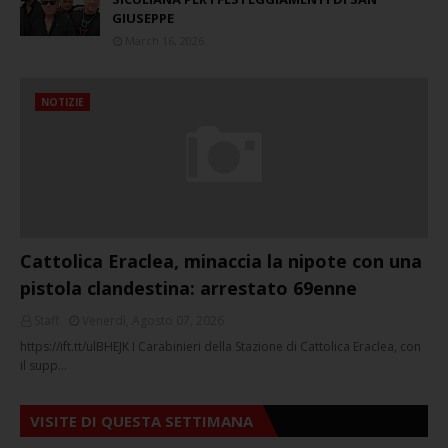
GIUSEPPE
March 16, 2026
NOTIZIE
Cattolica Eraclea, minaccia la nipote con una
pistola clandestina: arrestato 69enne
Staff
Venerdì, Agosto 07, 2026
https://ift.tt/ulBHEJK I Carabinieri della Stazione di Cattolica Eraclea, con
il supp…
VISITE DI QUESTA SETTIMANA