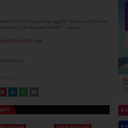
 4 del 22/01/2024 recante ad oggetto "Adozione Schema di
annuale 2024 dei Lavori Pubblici" - Avviso
ALE 2024_2026 c.pdf
ft.tt/9j4bDze
Siculiana
ARTI
E
F
E DI SICULIANA
COMUNE DI SICULIANA