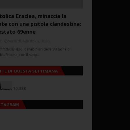
tolica Eraclea, minaccia la
ote con una pistola clandestina:
estato 69enne
f
Venerdì, Agosto 07, 2026
//ift.tt/ulBHEJK I Carabinieri della Stazione di
ica Eraclea, con il supp…
SITE DI QUESTA SETTIMANA
10,338
STAGRAM