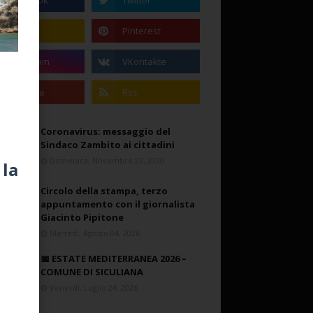
Coronavirus: messaggio del
Sindaco Zambito ai cittadini
Domenica, Novembre 22, 2020
 la
Circolo della stampa, terzo
appuntamento con il giornalista
Giacinto Pipitone
Martedì, Agosto 04, 2026
📅 ESTATE MEDITERRANEA 2026 –
COMUNE DI SICULIANA
Venerdì, Luglio 24, 2026