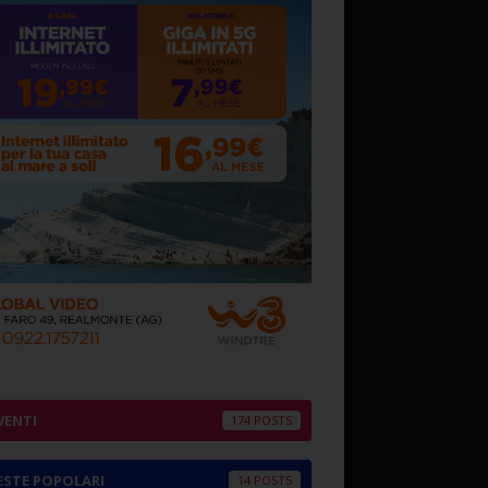
VENTI
174
ESTE POPOLARI
14