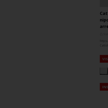
Cat
nip
arr
Staf
https:
Cattol
VI
IN