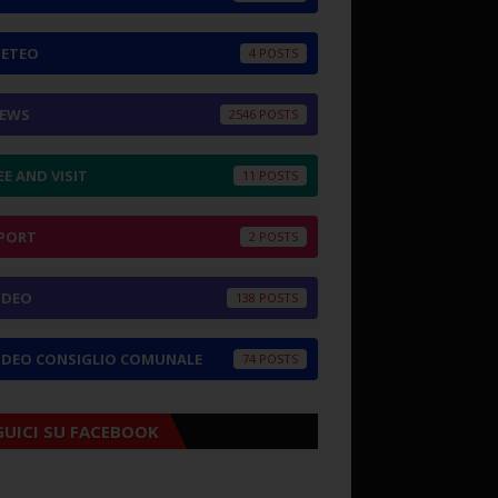
ETEO
4
EWS
2546
EE AND VISIT
11
PORT
2
IDEO
138
IDEO CONSIGLIO COMUNALE
74
GUICI SU FACEBOOK