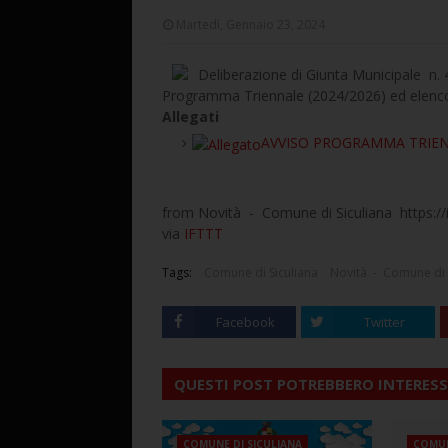
Martedì, Gennaio 23, 2024
Deliberazione di Giunta Municipale n.
Programma Triennale (2024/2026) ed elenco 
Allegati
AVVISO PROGRAMMA TRIENN
from Novità - Comune di Siculiana https://i
via
IFTTT
Tags:
Comune di Siculiana
Novità - Comune di 
Facebook
Twitter
QUESTI POST POTREBBERO INTERESS
COMUNE DI SICULIANA
COMUN