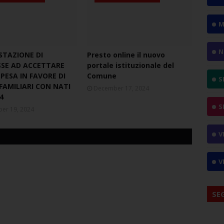
M
N
STAZIONE DI
Presto online il nuovo
SSE AD ACCETTARE
portale istituzionale del
PESA IN FAVORE DI
Comune
S
FAMILIARI CON NATI
December 17, 2024
4
S
er 19, 2024
V
V
SE