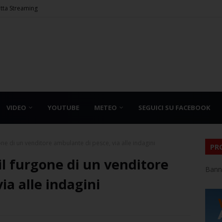
etta Streaming
VIDEO
YOUTUBE
METEO
SEGUICI SU FACEBOOK
gone di un venditore ambulante di pesce, via alle indagini
PR
 il furgone di un venditore
Bann
ia alle indagini