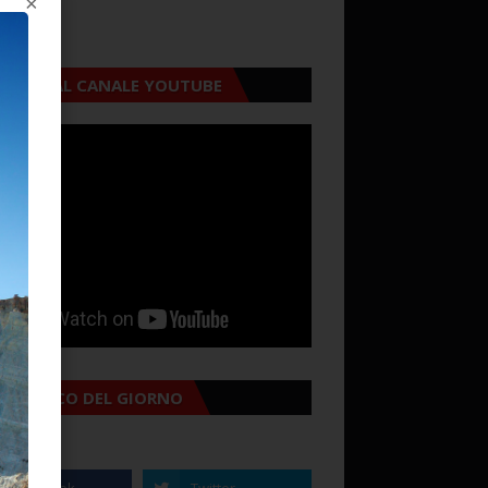
×
CRIVITI AL CANALE YOUTUBE
MANACCO DEL GIORNO