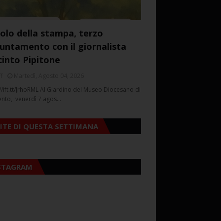
colo della stampa, terzo
untamento con il giornalista
cinto Pipitone
f
Martedì, Agosto 04, 2026
//ift.tt/JrhoRML Al Giardino del Museo Diocesano di
ento, venerdì 7 agos…
SITE DI QUESTA SETTIMANA
STAGRAM