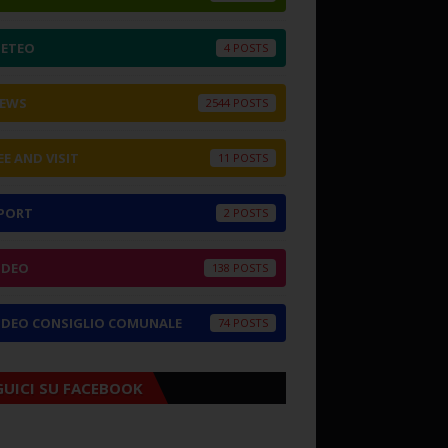
ETEO
4
EWS
2544
EE AND VISIT
11
PORT
2
IDEO
138
IDEO CONSIGLIO COMUNALE
74
GUICI SU FACEBOOK