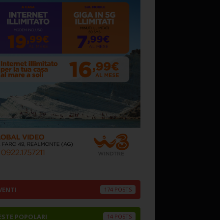
VENTI
174
ESTE POPOLARI
14