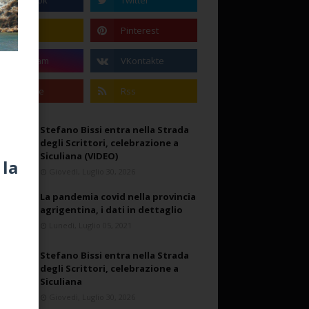
Stefano Bissi entra nella Strada
degli Scrittori, celebrazione a
Siculiana (VIDEO)
 la
Giovedì, Luglio 30, 2026
La pandemia covid nella provincia
agrigentina, i dati in dettaglio
Lunedì, Luglio 05, 2021
Stefano Bissi entra nella Strada
degli Scrittori, celebrazione a
Siculiana
Giovedì, Luglio 30, 2026