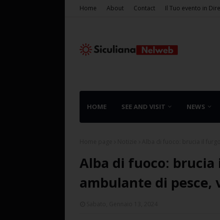
Home
About
Contact
Il Tuo evento in Dir
HOME
SEE AND VISIT
NEWS
Home page
Notizie
Alba di fuoco: brucia il fur
Alba di fuoco: brucia
ambulante di pesce, v
Sabato, Gennaio 13, 2024