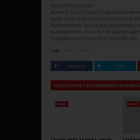
https://ift.tt/yUQKIDC
quella di ieri, in via Palmisano a Siculiana.
Expert intestato ad una quarantasettenne, m
di prodotti ittici. Erano le 5,08 quando vigil
Originally posted here: https://ift.tt/HteVqXz
Tags:
News
Notizie
Facebook
Twitter
QUESTI POST POTREBBERO INTERESS
NEWS
NEWS
Circolo della stampa, terzo
Stefano