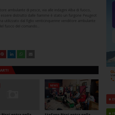
Alba di fuoco,
 Ad essere distrutto dalle fiamme è stato un furgone Peugeot
a utilizzato dal figlio venticinquenne venditore ambulante
i del fuoco del comando...
ARTI
NEWS
E
F
 Bissi entra nella
Stefano Bissi entra nella