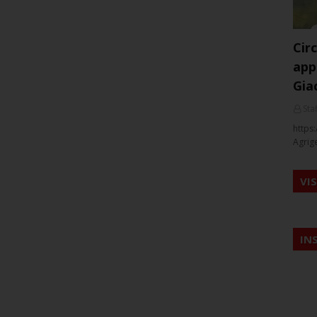
Cir
app
Gia
Staf
https:
Agrig
VI
IN