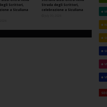
egli Scrittori,
Strada degli Scrittori,
zione a Siculiana
celebrazione a Siculiana
M
July 30, 2026
, 2026
N
S
S
V
V
SE