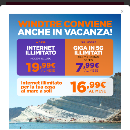
SPORT
2
×
VIDEO
138
VIDEO CONSIGLIO COMUNALE
74
SEGUICI SU FACEBOOK