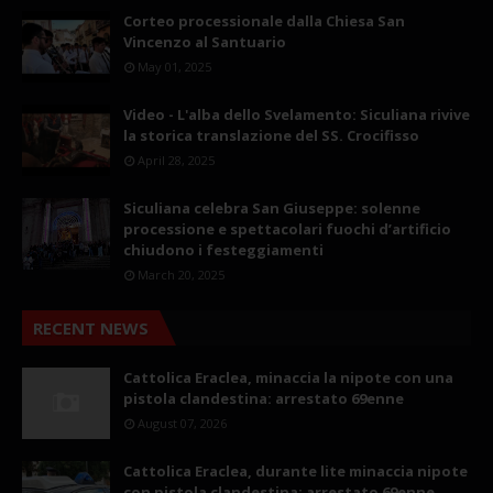
Corteo processionale dalla Chiesa San
Vincenzo al Santuario
May 01, 2025
Video - L'alba dello Svelamento: Siculiana rivive
la storica translazione del SS. Crocifisso
April 28, 2025
Siculiana celebra San Giuseppe: solenne
processione e spettacolari fuochi d’artificio
chiudono i festeggiamenti
March 20, 2025
RECENT NEWS
Cattolica Eraclea, minaccia la nipote con una
pistola clandestina: arrestato 69enne
August 07, 2026
Cattolica Eraclea, durante lite minaccia nipote
con pistola clandestina: arrestato 69enne