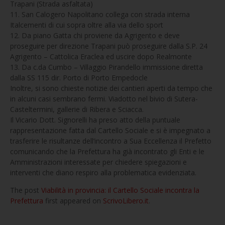
Trapani (Strada asfaltata)
11. San Calogero Napolitano collega con strada interna
Italcementi di cui sopra oltre alla via dello sport
12. Da piano Gatta chi proviene da Agrigento e deve
proseguire per direzione Trapani può proseguire dalla S.P. 24
Agrigento – Cattolica Eraclea ed uscire dopo Realmonte
13. Da c.da Cumbo – Villaggio Pirandello immissione diretta
dalla SS 115 dir. Porto di Porto Empedocle
Inoltre, si sono chieste notizie dei cantieri aperti da tempo che
in alcuni casi sembrano fermi. Viadotto nel bivio di Sutera-
Casteltermini, gallerie di Ribera e Sciacca.
Il Vicario Dott. Signorelli ha preso atto della puntuale
rappresentazione fatta dal Cartello Sociale e si è impegnato a
trasferire le risultanze dell’incontro a Sua Eccellenza il Prefetto
comunicando che la Prefettura ha già incontrato gli Enti e le
Amministrazioni interessate per chiedere spiegazioni e
interventi che diano respiro alla problematica evidenziata.
The post
Viabilità in provincia: il Cartello Sociale incontra la
Prefettura
first appeared on
ScrivoLibero.it
.