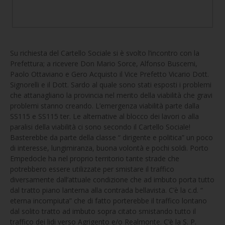
Su richiesta del Cartello Sociale si è svolto l’incontro con la
Prefettura; a ricevere Don Mario Sorce, Alfonso Buscemi,
Paolo Ottaviano e Gero Acquisto il Vice Prefetto Vicario Dott.
Signorelli e il Dott. Sardo al quale sono stati esposti i problemi
che attanagliano la provincia nel merito della viabilità che gravi
problemi stanno creando. L’emergenza viabilità parte dalla
SS115 e SS115 ter. Le alternative al blocco dei lavori o alla
paralisi della viabilità ci sono secondo il Cartello Sociale!
Basterebbe da parte della classe “ dirigente e politica” un poco
di interesse, lungimiranza, buona volontà e pochi soldi. Porto
Empedocle ha nel proprio territorio tante strade che
potrebbero essere utilizzate per smistare il traffico
diversamente dall’attuale condizione che ad imbuto porta tutto
dal tratto piano lanterna alla contrada bellavista. C’è la c.d. “
eterna incompiuta” che di fatto porterebbe il traffico lontano
dal solito tratto ad imbuto sopra citato smistando tutto il
traffico dei lidi verso Agrigento e/o Realmonte. C’è la S. P.