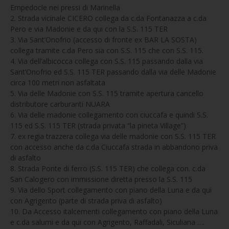
Empedocle nei pressi di Marinella
2. Strada vicinale CICERO collega da c.da Fontanazza a c.da
Pero e via Madonie e da qui con la S.S. 115 TER
3. Via Sant’Onofrio (accesso di fronte ex BAR LA SOSTA)
collega tramite c.da Pero sia con S.S. 115 che con S.S. 115.
4. Via dell’albicocca collega con S.S. 115 passando dalla via
Sant’Onofrio ed S.S. 115 TER passando dalla via delle Madonie
circa 100 metri non asfaltata
5. Via delle Madonie con S.S. 115 tramite apertura cancello
distributore carburanti NUARA
6. Via delle madonie collegamento con ciuccafa e quindi S.S.
115 ed S.S. 115 TER (strada privata “la pineta Village”)
7. ex regia trazzera collega via delle madonie con S.S. 115 TER
con accesso anche da c.da Ciuccafa strada in abbandono priva
di asfalto
8. Strada Ponte di ferro (S.S. 115 TER) che collega con. c.da
San Calogero con immissione diretta presso la S.S. 115
9. Via dello Sport collegamento con piano della Luna e da qui
con Agrigento (parte di strada priva di asfalto)
10. Da Accesso italcementi collegamento con piano della Luna
e c.da salumi e da qui con Agrigento, Raffadali, Siculiana ….