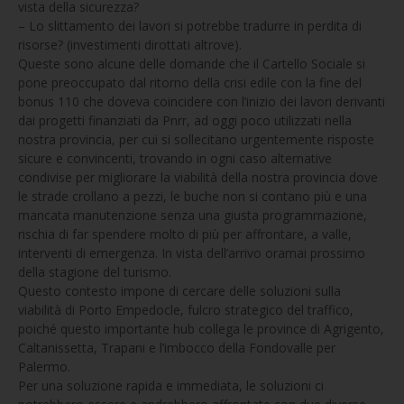
vista della sicurezza?
– Lo slittamento dei lavori si potrebbe tradurre in perdita di
risorse? (investimenti dirottati altrove).
Queste sono alcune delle domande che il Cartello Sociale si
pone preoccupato dal ritorno della crisi edile con la fine del
bonus 110 che doveva coincidere con l’inizio dei lavori derivanti
dai progetti finanziati da Pnrr, ad oggi poco utilizzati nella
nostra provincia, per cui si sollecitano urgentemente risposte
sicure e convincenti, trovando in ogni caso alternative
condivise per migliorare la viabilità della nostra provincia dove
le strade crollano a pezzi, le buche non si contano più e una
mancata manutenzione senza una giusta programmazione,
rischia di far spendere molto di più per affrontare, a valle,
interventi di emergenza. In vista dell’arrivo oramai prossimo
della stagione del turismo.
Questo contesto impone di cercare delle soluzioni sulla
viabilità di Porto Empedocle, fulcro strategico del traffico,
poiché questo importante hub collega le province di Agrigento,
Caltanissetta, Trapani e l’imbocco della Fondovalle per
Palermo.
Per una soluzione rapida e immediata, le soluzioni ci