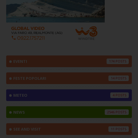
EVENTI
174
FESTE POPOLARI
14
METEO
4
NEWS
2546
SEE AND VISIT
11