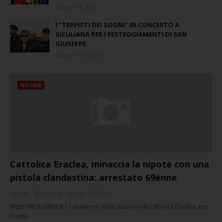
April 14, 2026
I “TEPPISTI DEI SOGNI” IN CONCERTO A
SICULIANA PER I FESTEGGIAMENTI DI SAN
GIUSEPPE
March 16, 2026
NOTIZIE
Cattolica Eraclea, minaccia la nipote con una
pistola clandestina: arrestato 69enne
Staff
Venerdì, Agosto 07, 2026
https://ift.tt/ulBHEJK I Carabinieri della Stazione di Cattolica Eraclea, con
il supp…