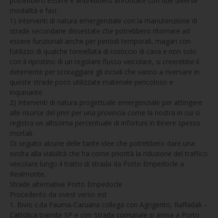
potrebbero essere e andrebbero affrontate con due diverse
modalità e fasi :
1) Interventi di natura emergenziale con la manutenzione di
strade secondarie dissestate che potrebbero ritornare ad
essere funzionali anche per periodi temporali, magari con
l’utilizzo di qualche tonnellata di rosticcio di cava e non solo
con il ripristino di un regolare flusso veicolare, si creerebbe il
deterrente per scoraggiare gli incivili che vanno a riversare in
queste strade poco utilizzate materiale pericoloso e
inquinante.
2) Interventi di natura progettuale emergenziale per attingere
alle risorse del pnrr per una provincia come la nostra in cui si
registra un altissima percentuale di infortuni in itinere spesso
mortali.
Di seguito alcune delle tante idee che potrebbero dare una
svolta alla viabilità che ha come priorità la riduzione del traffico
veicolare lungo il tratto di strada da Porto Empedocle a
Realmonte.
Strade alternative Porto Empedocle
Procedento da ovest verso est
1. Bivio c.da Fauma-Caruana collega con Agrigento, Raffadali –
Cattolica tramite SP e con Strada comunale si arriva a Porto