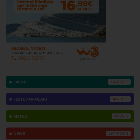
EVENTI
174
FESTE POPOLARI
14
METEO
4
NEWS
2544