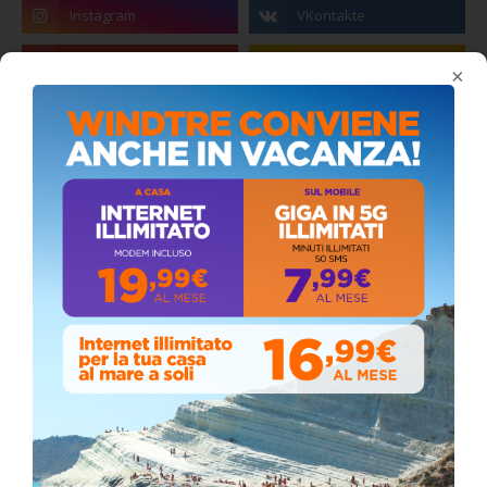
Stefano Bissi entra nella Strada degli
Scrittori, celebrazione a Siculiana (VIDEO)
Giovedì, Luglio 30, 2026
La pandemia covid nella provincia agrigentina,
i dati in dettaglio
Lunedì, Luglio 05, 2021
Stefano Bissi entra nella Strada degli
Scrittori, celebrazione a Siculiana
Giovedì, Luglio 30, 2026
📅 ESTATE MEDITERRANEA 2026 – COMUNE DI
SICULIANA
July 24, 2026