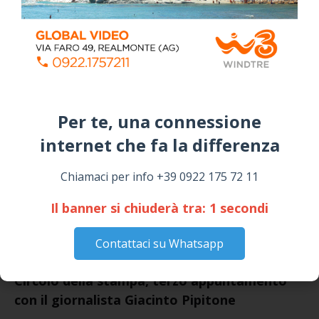
Siculiana, concerto del 1° Maggio 2026 in
Piazza Umberto I: arrivano I Cugini di
Campagna
April 14, 2026
I “TEPPISTI DEI SOGNI” IN CONCERTO A
SICULIANA PER I FESTEGGIAMENTI DI SAN
GIUSEPPE
March 16, 2026
NOTIZIE
Circolo della stampa, terzo appuntamento
con il giornalista Giacinto Pipitone