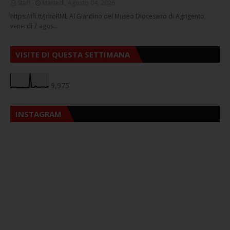
Staff
Martedì, Agosto 04, 2026
https://ift.tt/JrhoRML Al Giardino del Museo Diocesano di Agrigento,
venerdì 7 agos…
VISITE DI QUESTA SETTIMANA
9,975
INSTAGRAM