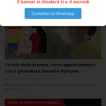
Il banner si chiuderà tra:
5
secondi
SICULIANA PER I FESTEGGIAMENTI DI SAN
GIUSEPPE
March 16, 2026
Contattaci su Whatsapp
NOTIZIE
Circolo della stampa, terzo appuntamento
con il giornalista Giacinto Pipitone
Staff
Martedì, Agosto 04, 2026
https://ift.tt/JrhoRML Al Giardino del Museo Diocesano di Agrigento,
venerdì 7 agos…
VISITE DI QUESTA SETTIMANA