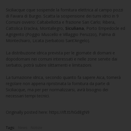
Siciliacque cque sospende la fornitura elettrica al campo pozzi
di Favara di Burgio. Scatta la sospensione dei turni idrici in 9
Comuni ovvero: Caltabellotta e frazione San Carlo; Ribera,
Cattolica Eraclea, Montallegro,
Siculiana
, Porto Empedocle ed
Agrigento (Poggio Muscello e Villaggio Peruzzo), Palma di
Montechiaro, Licata (serbatoio Sant’Angelo).
La distribuzione idrica prevista per le giornate di domani e
dopodomani nei comuni interessati e nelle zone servite dai
serbatoi, potrà subire slittamenti e limitazioni.
La turnazione idrica, secondo quanto fa sapere Aica, tornerà
regolare non appena ripristinata la fornitura da parte di
Siciliacque, ma per per normalizzarsi, avrà bisogno dei
necessari tempi tecnici.
Originally posted here: https://ift.tt/hGd8gN9
Tags:
News
Notizie