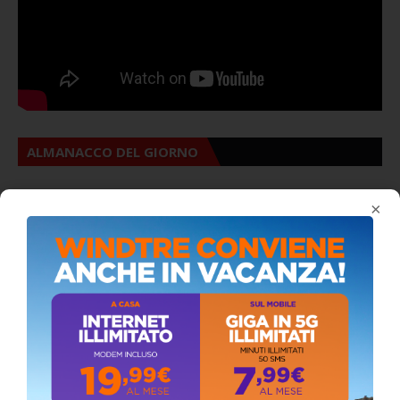
ALMANACCO DEL GIORNO
×
Coronavirus: messaggio del Sindaco Zambito