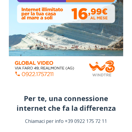
ai cittadini
Domenica, Novembre 22, 2020
Stefano Bissi entra nella Strada degli
Scrittori, celebrazione a Siculiana (VIDEO)
Giovedì, Luglio 30, 2026
La pandemia covid nella provincia agrigentina,
i dati in dettaglio
Lunedì, Luglio 05, 2021
📅 ESTATE MEDITERRANEA 2026 – COMUNE DI
SICULIANA
July 24, 2026
Per te, una connessione
Siculiana, concerto del 1° Maggio 2026 in
internet che fa la differenza​
Piazza Umberto I: arrivano I Cugini di
Campagna
April 14, 2026
Chiamaci per info +39 0922 175 72 11
I “TEPPISTI DEI SOGNI” IN CONCERTO A