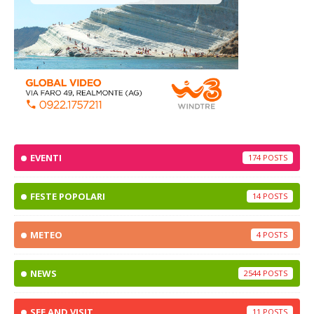
EVENTI
174
FESTE POPOLARI
14
METEO
4
NEWS
2544
SEE AND VISIT
11