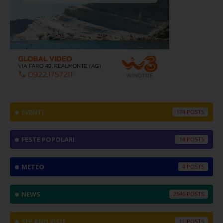
EVENTI
174
FESTE POPOLARI
14
METEO
4
NEWS
2546
SEE AND VISIT
11