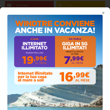
×
Coronavirus: messaggio del Sindaco Zambito
ai cittadini
Domenica, Novembre 22, 2020
Circolo della stampa, terzo appuntamento
con il giornalista Giacinto Pipitone
Martedì, Agosto 04, 2026
📅 ESTATE MEDITERRANEA 2026 – COMUNE DI
SICULIANA
Venerdì, Luglio 24, 2026
📅 ESTATE MEDITERRANEA 2026 – COMUNE DI
SICULIANA
July 24, 2026
Siculiana, concerto del 1° Maggio 2026 in
Piazza Umberto I: arrivano I Cugini di