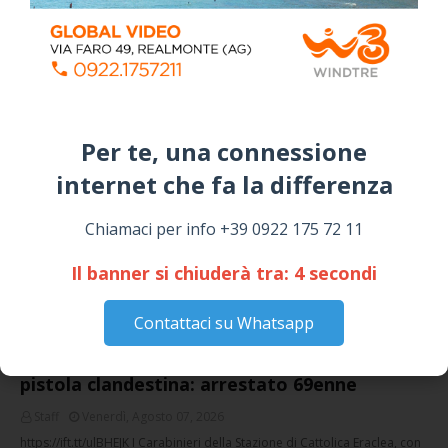
Campagna
April 14, 2026
I “TEPPISTI DEI SOGNI” IN CONCERTO A
SICULIANA PER I FESTEGGIAMENTI DI SAN
GIUSEPPE
March 16, 2026
Per te, una connessione
internet che fa la differenza​
NOTIZIE
Chiamaci per info +39 0922 175 72 11
Il banner si chiuderà tra:
4
secondi
Contattaci su Whatsapp
Cattolica Eraclea, minaccia la nipote con una
pistola clandestina: arrestato 69enne
Staff
Venerdì, Agosto 07, 2026
https://ift.tt/ulBHEJK I Carabinieri della Stazione di Cattolica Eraclea, con