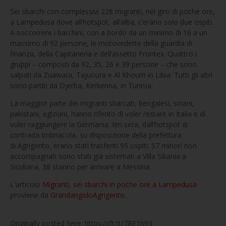
Sei sbarchi con complessivi 228 migranti, nel giro di poche ore,
a Lampedusa dove all’hotspot, all’alba, c’erano solo due ospiti.
A soccorrere i barchini, con a bordo da un minimo di 16 a un
massimo di 92 persone, le motovedette della guardia di
finanza, della Capitaneria e dell’assetto Frontex. Quattro i
gruppi – composti da 92, 35, 26 e 39 persone – che sono
salpati da Zuawara, Tajuoura e Al Khoum in Libia. Tutti gli altri
sono partiti da Djerba, Kerkenna, in Tunisia.
La maggior parte dei migranti sbarcati, bengalesi, siriani,
pakistani, egiziani, hanno riferito di voler restare in Italia e di
voler raggiungere la Germania. Ieri sera, dall’hotspot di
contrada Imbriacola, su disposizione della prefettura
di Agrigento, erano stati trasferiti 95 ospiti: 57 minori non
accompagnati sono stati già sistemati a Villa Sikania a
Siculiana, 38 stanno per arrivare a Messina.
L'articolo
Migranti, sei sbarchi in poche ore a Lampedusa
proviene da
GrandangoloAgrigento
.
Originally posted here: https://ift.tt/7RE1h93