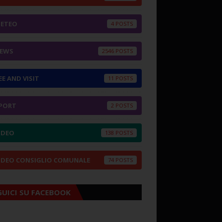
ETEO
4
EWS
2546
EE AND VISIT
11
PORT
2
IDEO
138
IDEO CONSIGLIO COMUNALE
74
GUICI SU FACEBOOK