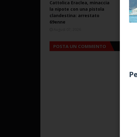
Cattolica Eraclea, minaccia
Cattoli
la nipote con una pistola
lite mi
clandestina: arrestato
pistola
69enne
arresta
August 07, 2026
August 
POSTA UN COMMENTO