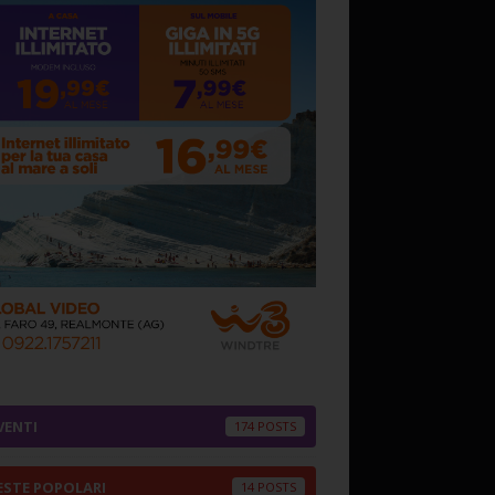
VENTI
174
ESTE POPOLARI
14