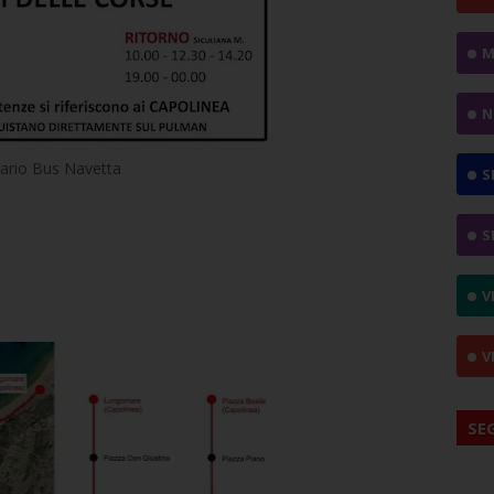
M
N
ario Bus Navetta
S
S
V
V
SE