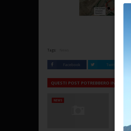
Tags:
News
Facebook
Twitter
QUESTI POST POTREBBERO INTERESS
NEWS
NEWS