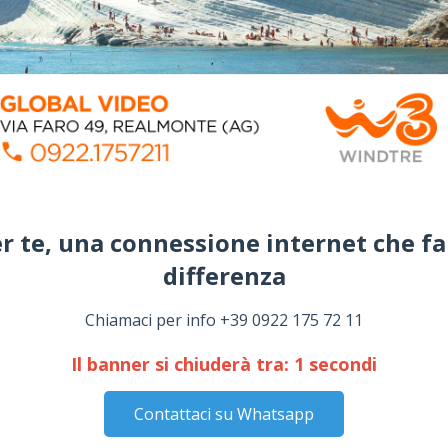
ca Eraclea, durante
Circolo della stampa, terzo
naccia nipote con
appuntamento con il
 clandestina:
giornalista Giacinto Pipitone
to 69enne
August 04, 2026
07, 2026