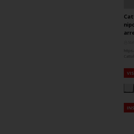
Cat
nip
arr
Staf
https:
Cattol
VI
IN