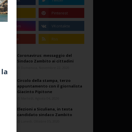
Coronavirus: messaggio del
Sindaco Zambito ai cittadini
Domenica, Novembre 22, 2020
Circolo della stampa, terzo
appuntamento con il giornalista
Giacinto Pipitone
Martedì, Agosto 04, 2026
Elezioni a Siculiana, in testa
candidato sindaco Zambito
Lunedì, Ottobre 05, 2020