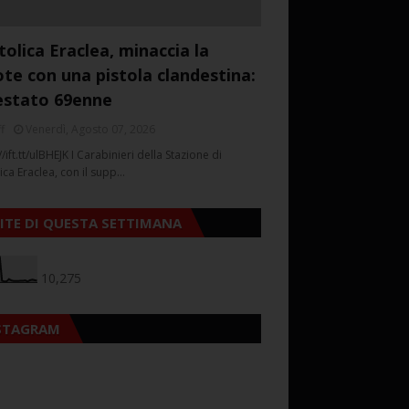
tolica Eraclea, minaccia la
ote con una pistola clandestina:
estato 69enne
f
Venerdì, Agosto 07, 2026
//ift.tt/ulBHEJK I Carabinieri della Stazione di
ica Eraclea, con il supp…
SITE DI QUESTA SETTIMANA
10,275
STAGRAM