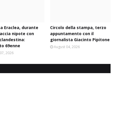
ca Eraclea, durante
Circolo della stampa, terzo
naccia nipote con
appuntamento con il
 clandestina:
giornalista Giacinto Pipitone
to 69enne
August 04, 2026
07, 2026