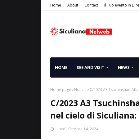
Home
About
Contact
Il Tuo evento in Dir
HOME
SEE AND VISIT
NEWS
Home page
Notizie
C/2023 A3 Tsuchinshan-Atlas, 
C/2023 A3 Tsuchinshan
nel cielo di Siculiana
Lunedì, Ottobre 14, 2024