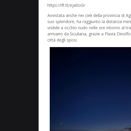
https://ift.tt/eja0oGr
Avvistata anche nei cieli della provincia di 
suo splendore, ha raggiunto la distanza mini
visibile a occhio nudo nelle ore intorno al 
arrivano da Siculiana, grazie a Flavia Dinol
città degli sposi.