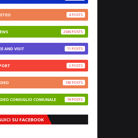
ETEO
4
EWS
2546
EE AND VISIT
11
PORT
2
IDEO
138
IDEO CONSIGLIO COMUNALE
74
GUICI SU FACEBOOK