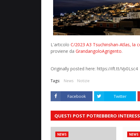
L'articolo
C/2023 A3 Tsuchinshan-Atlas, la com
proviene da
GrandangoloAgrigento
.
Originally posted here: https://ift.tt/Vp0Lsc4
Tags:
News
Notizie
Facebook
Twitter
QUESTI POST POTREBBERO INTERESS
NEWS
NEWS