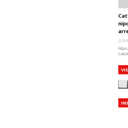
Cat
nip
arr
Staf
https:
Cattol
VI
IN