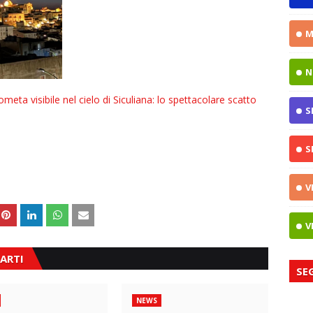
M
N
eta visibile nel cielo di Siculiana: lo spettacolare scatto
S
S
V
V
ARTI
SE
NEWS