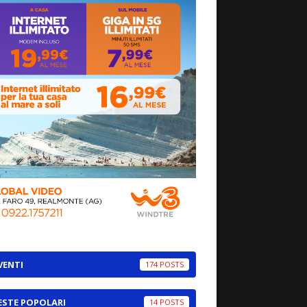
VENTI
174
ESTE POPOLARI
14