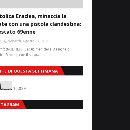
tolica Eraclea, minaccia la
ote con una pistola clandestina:
estato 69enne
f
Venerdì, Agosto 07, 2026
//ift.tt/ulBHEJK I Carabinieri della Stazione di
ica Eraclea, con il supp…
SITE DI QUESTA SETTIMANA
10,039
STAGRAM