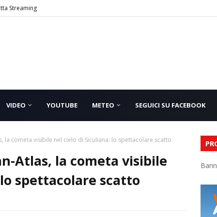
etta Streaming
VIDEO
YOUTUBE
METEO
SEGUICI SU FACEBOOK
la cometa visibile nel cielo di Siculiana: lo spettacolare scatto
PR
-Atlas, la cometa visibile
Bann
: lo spettacolare scatto