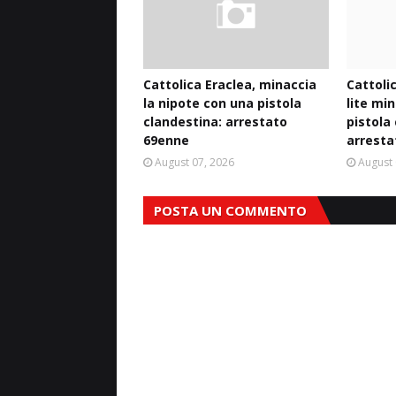
Cattolica Eraclea, minaccia
Cattoli
la nipote con una pistola
lite mi
clandestina: arrestato
pistola
69enne
arresta
August 07, 2026
August 
POSTA UN COMMENTO