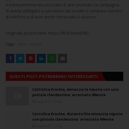
Il trentasettenne era accusato di aver picchiato la compagna,
di averla obbligata a cancellarsi dai sociale e cambiare numero
di telefono e di aver anche minacciato il suocero.
Originally posted here: https://ift.tt/BwNJYdO
Tags:
News
Notizie
QUESTI POST POTREBBERO INTERESSARTI
Cattolica Eraclea, minaccia la nipote con una
pistola clandestina: arrestato 69enne
August 07, 2026
Cattolica Eraclea, durante lite minaccia nipote
con pistola clandestina: arrestato 69enne
August 07, 2026