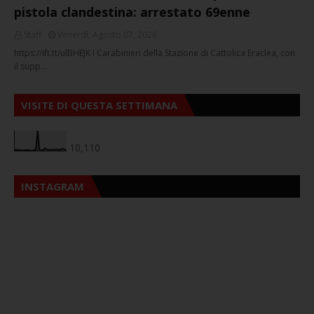
pistola clandestina: arrestato 69enne
Staff
Venerdì, Agosto 07, 2026
https://ift.tt/ulBHEJK I Carabinieri della Stazione di Cattolica Eraclea, con
il supp…
VISITE DI QUESTA SETTIMANA
10,110
INSTAGRAM