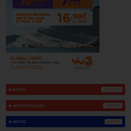
EVENTI
174
FESTE POPOLARI
14
METEO
4