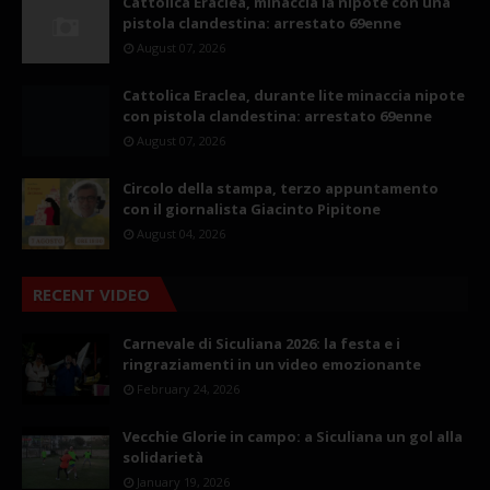
Cattolica Eraclea, minaccia la nipote con una
pistola clandestina: arrestato 69enne
August 07, 2026
Cattolica Eraclea, durante lite minaccia nipote
con pistola clandestina: arrestato 69enne
August 07, 2026
Circolo della stampa, terzo appuntamento
con il giornalista Giacinto Pipitone
August 04, 2026
RECENT VIDEO
Carnevale di Siculiana 2026: la festa e i
ringraziamenti in un video emozionante
February 24, 2026
Vecchie Glorie in campo: a Siculiana un gol alla
solidarietà
January 19, 2026