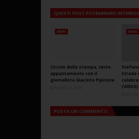
QUESTI POST POTREBBERO INTERESS
NEWS
NEWS
Circolo della stampa, terzo
Stefano
appuntamento con il
Strada d
giornalista Giacinto Pipitone
celebra
(VIDEO)
August 04, 2026
July 30
POSTA UN COMMENTO