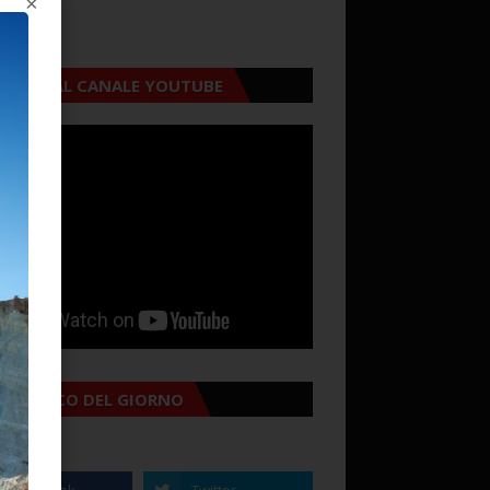
×
CRIVITI AL CANALE YOUTUBE
MANACCO DEL GIORNO