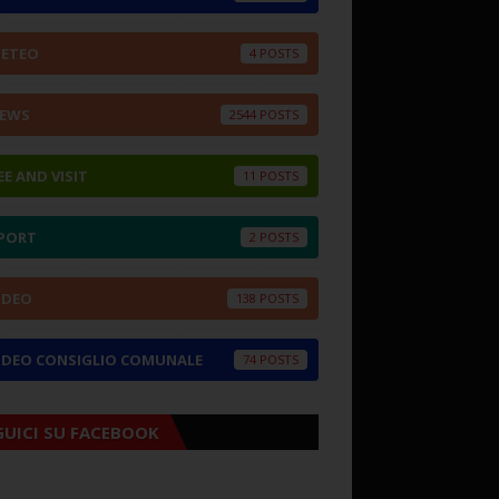
ETEO
4
EWS
2544
EE AND VISIT
11
PORT
2
IDEO
138
IDEO CONSIGLIO COMUNALE
74
GUICI SU FACEBOOK