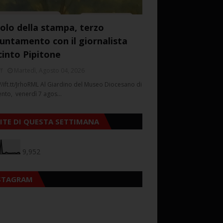
colo della stampa, terzo
untamento con il giornalista
cinto Pipitone
f
Martedì, Agosto 04, 2026
//ift.tt/JrhoRML Al Giardino del Museo Diocesano di
ento, venerdì 7 agos…
SITE DI QUESTA SETTIMANA
9,952
STAGRAM