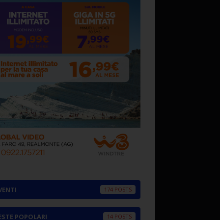
VENTI
174
ESTE POPOLARI
14