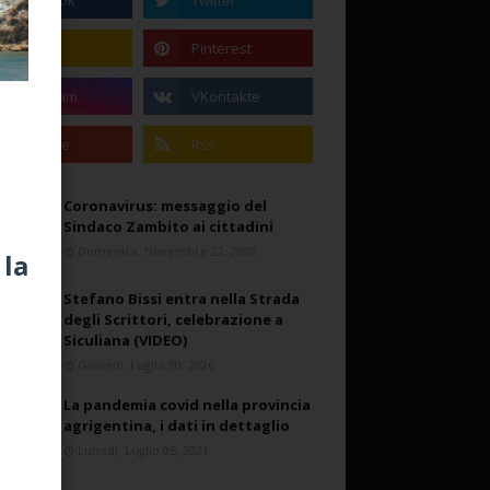
Coronavirus: messaggio del
Sindaco Zambito ai cittadini
Domenica, Novembre 22, 2020
 la
Stefano Bissi entra nella Strada
degli Scrittori, celebrazione a
Siculiana (VIDEO)
Giovedì, Luglio 30, 2026
La pandemia covid nella provincia
agrigentina, i dati in dettaglio
Lunedì, Luglio 05, 2021