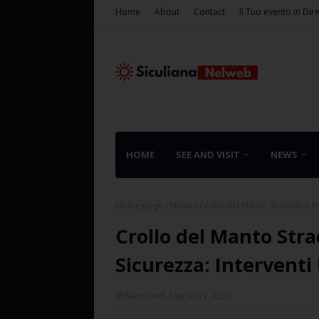
Home
About
Contact
Il Tuo evento in Dir
HOME
SEE AND VISIT
NEWS
Home page
News
Crollo del Manto Stradale e Ris
Crollo del Manto Strad
Sicurezza: Interventi 
Mercoledì, Marzo 12, 2025