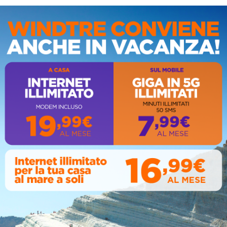
IS
AL