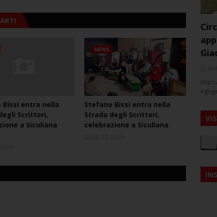
ARTI
Cir
app
NEWS
Gia
Staf
https:
Agrig
 Bissi entra nella
Stefano Bissi entra nella
egli Scrittori,
Strada degli Scrittori,
VI
zione a Siculiana
celebrazione a Siculiana
July 30, 2026
, 2026
IN