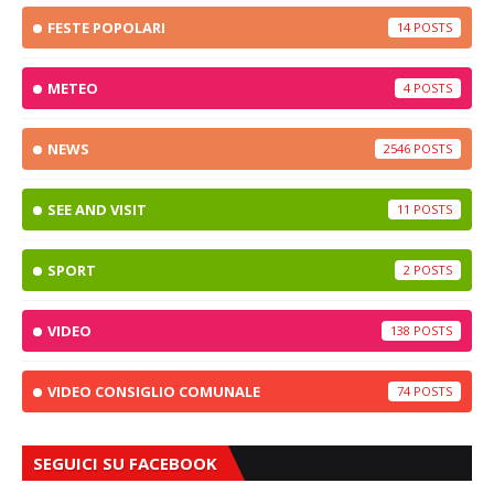
FESTE POPOLARI
14
METEO
4
NEWS
2546
SEE AND VISIT
11
SPORT
2
VIDEO
138
VIDEO CONSIGLIO COMUNALE
74
SEGUICI SU FACEBOOK