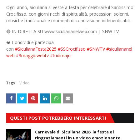
Ogni anno, Siculiana si veste a festa per celebrare il Santissimo
Crocifisso, con giorni ricchi di spiritualità, processioni solenni,
musiche tradizionali e momenti di condivisione indimenticabili.
🔴 IN DIRETTA SU www.siculiananelweb.com | SNW TV
❤️ Condividi e partecipa
con
#SiculianaFesta2025
#SSCrocifisso
#SNWTV
#siculiananel
web
#3maggiowebtv
#tridimaju
Tags:
Video
QUESTI POST POTREBBERO INTERESSARTI
Carnevale di Siculiana 2026: la festa e i
ringraziamenti in un video emozionante