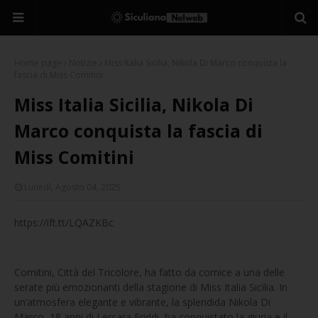
Home page
Notizie
Miss Italia Sicilia, Nikola Di Marco conquista la
fascia di Miss Comitini
Miss Italia Sicilia, Nikola Di
Marco conquista la fascia di
Miss Comitini
Lunedì, Agosto 04, 2025
https://ift.tt/LQAZKBc
Comitini, Città del Tricolore, ha fatto da cornice a una delle
serate più emozionanti della stagione di Miss Italia Sicilia. In
un’atmosfera elegante e vibrante, la splendida Nikola Di
Marco, 18 anni di Lercara Friddi, ha conquistato la giuria e il