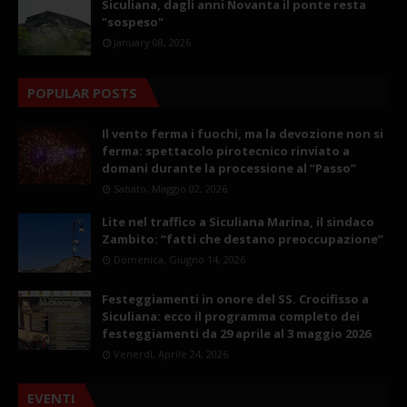
Siculiana, dagli anni Novanta il ponte resta
"sospeso"
January 08, 2026
POPULAR POSTS
Il vento ferma i fuochi, ma la devozione non si
ferma: spettacolo pirotecnico rinviato a
domani durante la processione al “Passo”
Sabato, Maggio 02, 2026
Lite nel traffico a Siculiana Marina, il sindaco
Zambito: “fatti che destano preoccupazione”
Domenica, Giugno 14, 2026
Festeggiamenti in onore del SS. Crocifisso a
Siculiana: ecco il programma completo dei
festeggiamenti da 29 aprile al 3 maggio 2026
Venerdì, Aprile 24, 2026
EVENTI