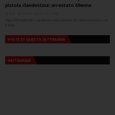
pistola clandestina: arrestato 69enne
Staff
Venerdì, Agosto 07, 2026
https://ift.tt/ulBHEJK I Carabinieri della Stazione di Cattolica Eraclea, con
il supp…
VISITE DI QUESTA SETTIMANA
INSTAGRAM