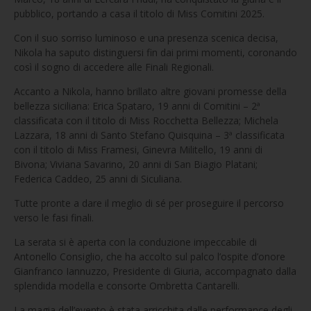
pubblico, portando a casa il titolo di Miss Comitini 2025.
Con il suo sorriso luminoso e una presenza scenica decisa,
Nikola ha saputo distinguersi fin dai primi momenti, coronando
così il sogno di accedere alle Finali Regionali.
Accanto a Nikola, hanno brillato altre giovani promesse della
bellezza siciliana: Erica Spataro, 19 anni di Comitini – 2ª
classificata con il titolo di Miss Rocchetta Bellezza; Michela
Lazzara, 18 anni di Santo Stefano Quisquina – 3ª classificata
con il titolo di Miss Framesi, Ginevra Militello, 19 anni di
Bivona; Viviana Savarino, 20 anni di San Biagio Platani;
Federica Caddeo, 25 anni di Siculiana.
Tutte pronte a dare il meglio di sé per proseguire il percorso
verso le fasi finali.
La serata si è aperta con la conduzione impeccabile di
Antonello Consiglio, che ha accolto sul palco l’ospite d’onore
Gianfranco Iannuzzo, Presidente di Giuria, accompagnato dalla
splendida modella e consorte Ombretta Cantarelli.
La magia dell’evento è stata arricchita dalle performance degli