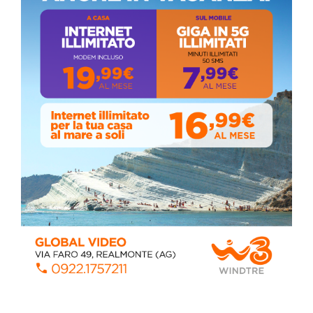
ALMANACCO DEL GIORNO
Coronavirus: messaggio del Sindaco Zambito
ai cittadini
Domenica, Novembre 22, 2020
Circolo della stampa, terzo appuntamento
con il giornalista Giacinto Pipitone