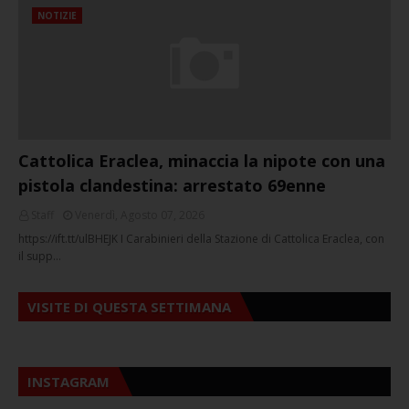
NOTIZIE
Cattolica Eraclea, minaccia la nipote con una
pistola clandestina: arrestato 69enne
Staff
Venerdì, Agosto 07, 2026
https://ift.tt/ulBHEJK I Carabinieri della Stazione di Cattolica Eraclea, con
il supp…
VISITE DI QUESTA SETTIMANA
INSTAGRAM