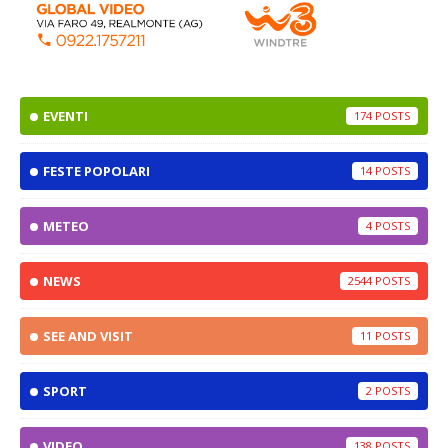
EVENTI
174
FESTE POPOLARI
14
METEO
4
NEWS
2544
SEE AND VISIT
11
SPORT
2
VIDEO
138