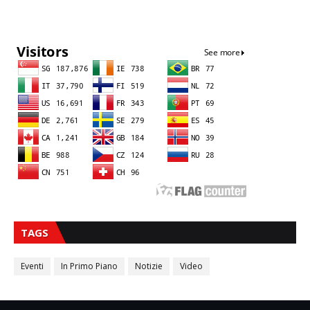
Sna
TAGS
Eventi
In Primo Piano
Notizie
Video